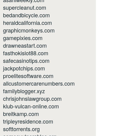
asahiweekly.com
supercleanut.com
bedandbicycle.com
heraldcalifornia.com
graphicmonkeys.com
gamepixies.com
drawneastart.com
fasthokislot88.com
safecasinotips.com
jackpotchips.com
proelitesoftware.com
allcustomercarenumbers.com
familyblogger.xyz
chrisjohnslawgroup.com
klub-vulcan-online.com
breitkamp.com
tripleyresidence.com
softtorrents.org