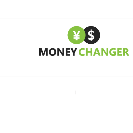
Skip
to
content
JUNE 18, 2026
ADMIN
BANDARQQ
PlayerQQ: Merevolusi