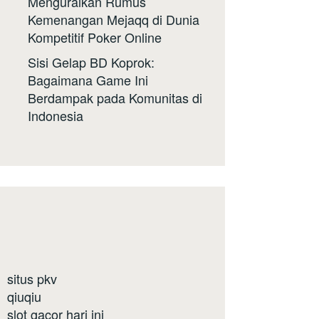
Menguraikan Rumus
Kemenangan Mejaqq di Dunia
Kompetitif Poker Online
Sisi Gelap BD Koprok:
Bagaimana Game Ini
Berdampak pada Komunitas di
Indonesia
LINK LAINNYA
situs pkv
qiuqiu