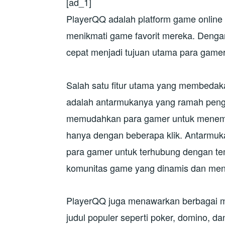
[ad_1]
PlayerQQ adalah platform game online
menikmati game favorit mereka. Denga
cepat menjadi tujuan utama para gamer 
Salah satu fitur utama yang membedaka
adalah antarmukanya yang ramah pengg
memudahkan para gamer untuk menem
hanya dengan beberapa klik. Antarmu
para gamer untuk terhubung dengan te
komunitas game yang dinamis dan men
PlayerQQ juga menawarkan berbagai m
judul populer seperti poker, domino, 