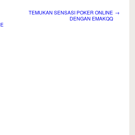
TEMUKAN SENSASI POKER
ONLINE DENGAN EMAKQQ