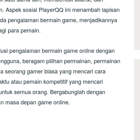
n. Aspek sosial PlayerQQ ini menambah lapisan
pada pengalaman bermain game, menjadikannya
gi para pemain.
lusi pengalaman bermain game online dengan
gguna, beragam pilihan permainan, permainan
Anda seorang gamer biasa yang mencari cara
tu atau pemain kompetitif yang mencari
 untuk semua orang. Bergabunglah dengan
kan masa depan game online.