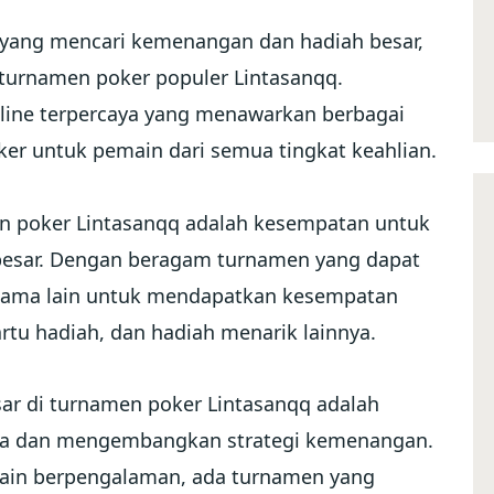
 yang mencari kemenangan dan hadiah besar,
n turnamen poker populer Lintasanqq.
nline terpercaya yang menawarkan berbagai
r untuk pemain dari semua tingkat keahlian.
en poker Lintasanqq adalah kesempatan untuk
sar. Dengan beragam turnamen yang dapat
u sama lain untuk mendapatkan kesempatan
tu hadiah, dan hadiah menarik lainnya.
ar di turnamen poker Lintasanqq adalah
a dan mengembangkan strategi kemenangan.
ain berpengalaman, ada turnamen yang