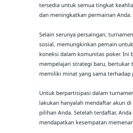
tersedia untuk semua tingkat keah
dan meningkatkan permainan Anda.
Selain serunya persaingan, turname
sosial, memungkinkan pemain untuk
koneksi dalam komunitas poker. Ini 
mempelajari strategi baru, bertukar
memiliki minat yang sama terhadap 
Untuk berpartisipasi dalam turnamen
lakukan hanyalah mendaftar akun di
pilihan Anda. Setelah terdaftar, An
mendapatkan kesempatan memenang