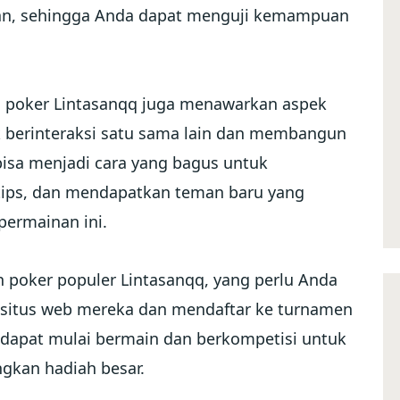
lian, sehingga Anda dapat menguji kemampuan
n poker Lintasanqq juga menawarkan aspek
 berinteraksi satu sama lain dan membangun
bisa menjadi cara yang bagus untuk
 tips, dan mendapatkan teman baru yang
permainan ini.
 poker populer Lintasanqq, yang perlu Anda
 situs web mereka dan mendaftar ke turnamen
da dapat mulai bermain dan berkompetisi untuk
kan hadiah besar.