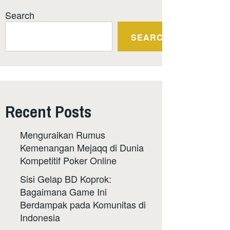
Search
SEARCH
Recent Posts
Menguraikan Rumus
Kemenangan Mejaqq di Dunia
Kompetitif Poker Online
Sisi Gelap BD Koprok:
Bagaimana Game Ini
Berdampak pada Komunitas di
Indonesia