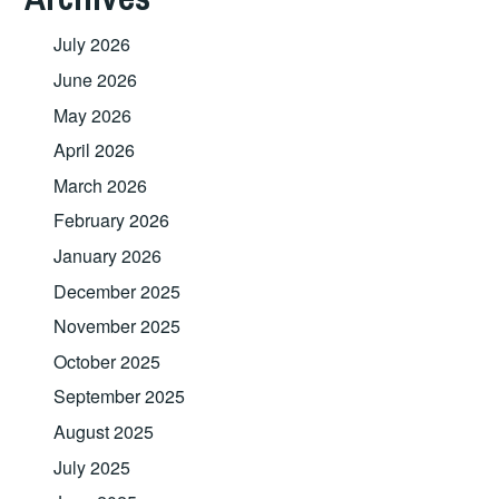
July 2026
June 2026
May 2026
April 2026
March 2026
February 2026
January 2026
December 2025
November 2025
October 2025
September 2025
August 2025
July 2025