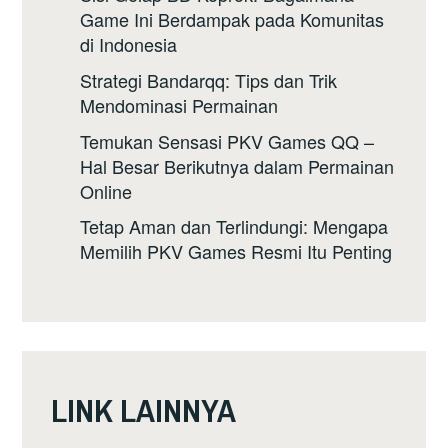
Game Ini Berdampak pada Komunitas
di Indonesia
Strategi Bandarqq: Tips dan Trik
Mendominasi Permainan
Temukan Sensasi PKV Games QQ –
Hal Besar Berikutnya dalam Permainan
Online
Tetap Aman dan Terlindungi: Mengapa
Memilih PKV Games Resmi Itu Penting
LINK LAINNYA