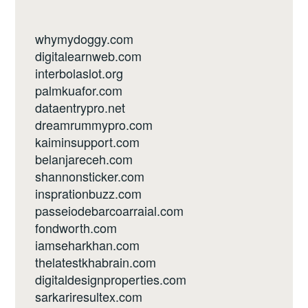
whymydoggy.com
digitalearnweb.com
interbolaslot.org
palmkuafor.com
dataentrypro.net
dreamrummypro.com
kaiminsupport.com
belanjareceh.com
shannonsticker.com
insprationbuzz.com
passeiodebarcoarraial.com
fondworth.com
iamseharkhan.com
thelatestkhabrain.com
digitaldesignproperties.com
sarkariresultex.com