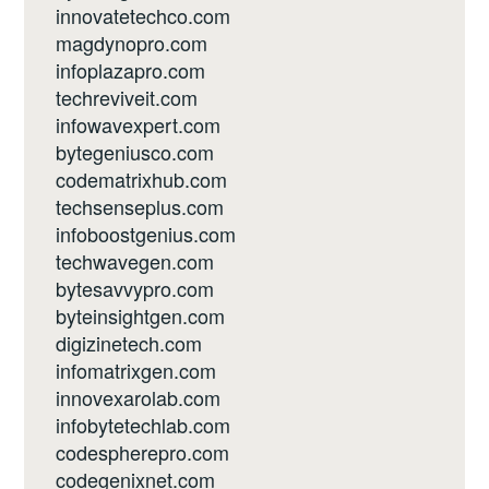
innovatetechco.com
magdynopro.com
infoplazapro.com
techreviveit.com
infowavexpert.com
bytegeniusco.com
codematrixhub.com
techsenseplus.com
infoboostgenius.com
techwavegen.com
bytesavvypro.com
byteinsightgen.com
digizinetech.com
infomatrixgen.com
innovexarolab.com
infobytetechlab.com
codespherepro.com
codegenixnet.com