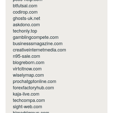
btfutsal.com
codirop.com
ghosts-uk.net
askdono.com
techonly.top
gamblingcompete.com
businesssmagazine.com
creativeinternetmedia.com
n95-sale.com
blogreborn.com
virtcitnow.com
wiselymap.com
prochatgptonline.com
forexfactoryhub.com
kaja-live.com
techcompa.com
sight-web.com
himadrigroup.com