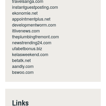
travelsanga.com
instantguestposting.com
ekonomie.net
appointmentplus.net
developmentworm.com
itlivenews.com
theplumbingfremont.com
newstrending24.com
ufabetbonus.biz
kelasweekend.com
betatk.net
aandly.com
bswoo.com
Links