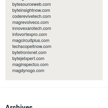
bytesourceweb.com
byteinsightnow.com
coderevivetech.com
magrevolveco.com
innovexarotech.com
infovortexpro.com
magcircuitplus.com
techscopeitnow.com
bytetronixnet.com
bytejetxpert.com
maginspectco.com
magdynogo.com
Archives