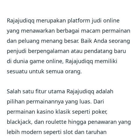
Rajajudiqq merupakan platform judi online
yang menawarkan berbagai macam permainan
dan peluang menang besar. Baik Anda seorang
penjudi berpengalaman atau pendatang baru
di dunia game online, Rajajudiqq memiliki
sesuatu untuk semua orang.
Salah satu fitur utama Rajajudiqq adalah
pilihan permainannya yang luas. Dari
permainan kasino klasik seperti poker,
blackjack, dan roulette hingga penawaran yang
lebih modern seperti slot dan taruhan