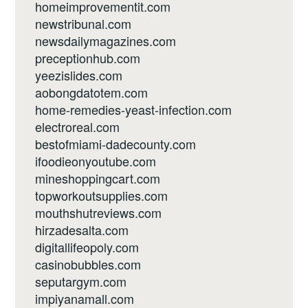
homeimprovementit.com
newstribunal.com
newsdailymagazines.com
preceptionhub.com
yeezislides.com
aobongdatotem.com
home-remedies-yeast-infection.com
electroreal.com
bestofmiami-dadecounty.com
ifoodieonyoutube.com
mineshoppingcart.com
topworkoutsupplies.com
mouthshutreviews.com
hirzadesalta.com
digitallifeopoly.com
casinobubbles.com
seputargym.com
impiyanamall.com