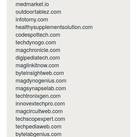
medmarket.io
outdoortablez.com
infotomy.com
healthysupplementsolution.com
codespottech.com
techdynogo.com
magchronicle.com
digipediatech.com
maglinkitnow.com
byteinsightweb.com
magdynogenius.com
magsynapselab.com
techtronixgen.com
innovextechpro.com
magcircuitweb.com
techscopexpert.com
techpediaweb.com
bytelabgenius.com