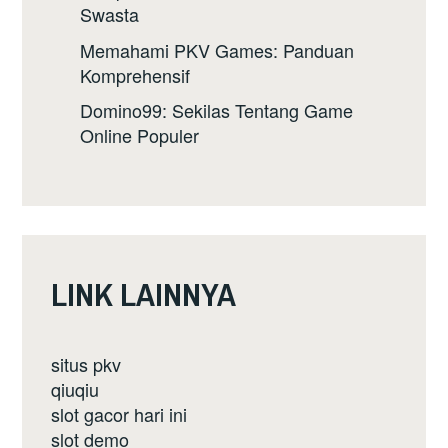
Swasta
Memahami PKV Games: Panduan
Komprehensif
Domino99: Sekilas Tentang Game
Online Populer
LINK LAINNYA
situs pkv
qiuqiu
slot gacor hari ini
slot demo