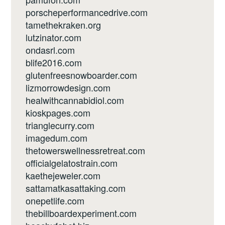
porscheperformancedrive.com
tamethekraken.org
lutzinator.com
ondasrl.com
blife2016.com
glutenfreesnowboarder.com
lizmorrowdesign.com
healwithcannabidiol.com
kioskpages.com
trianglecurry.com
imagedum.com
thetowerswellnessretreat.com
officialgelatostrain.com
kaethejeweler.com
sattamatkasattaking.com
onepetlife.com
thebillboardexperiment.com