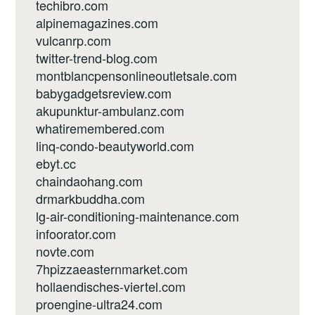
techibro.com
alpinemagazines.com
vulcanrp.com
twitter-trend-blog.com
montblancpensonlineoutletsale.com
babygadgetsreview.com
akupunktur-ambulanz.com
whatiremembered.com
linq-condo-beautyworld.com
ebyt.cc
chaindaohang.com
drmarkbuddha.com
lg-air-conditioning-maintenance.com
infoorator.com
novte.com
7hpizzaeasternmarket.com
hollaendisches-viertel.com
proengine-ultra24.com