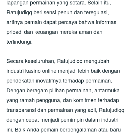
lapangan permainan yang setara. Selain itu,
Ratujudiqq berlisensi penuh dan teregulasi,
artinya pemain dapat percaya bahwa informasi
pribadi dan keuangan mereka aman dan
terlindungi.
Secara keseluruhan, Ratujudiqq mengubah
industri kasino online menjadi lebih baik dengan
pendekatan inovatifnya terhadap permainan.
Dengan beragam pilihan permainan, antarmuka
yang ramah pengguna, dan komitmen terhadap
transparansi dan permainan yang adil, Ratujudiqq
dengan cepat menjadi pemimpin dalam industri
ini. Baik Anda pemain berpengalaman atau baru