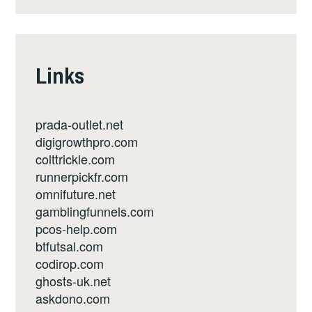
Links
prada-outlet.net
digigrowthpro.com
colttrickle.com
runnerpickfr.com
omnifuture.net
gamblingfunnels.com
pcos-help.com
btfutsal.com
codirop.com
ghosts-uk.net
askdono.com