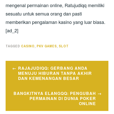
mengenal permainan online, Ratujudiqq memiliki
sesuatu untuk semua orang dan pasti
memberikan pengalaman kasino yang luar biasa.
[ad_2]
TAGGED
CASINO
,
PKV GAMES
,
SLOT
Post
RAJAJUDIQQ: GERBANG ANDA
navigation
MENUJU HIBURAN TANPA AKHIR
DAN KEMENANGAN BESAR
BANGKITNYA ELANGQQ: PENGUBAH
PERMAINAN DI DUNIA POKER
ONLINE