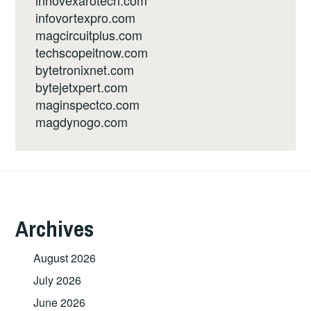
innovexarotech.com
infovortexpro.com
magcircuitplus.com
techscopeitnow.com
bytetronixnet.com
bytejetxpert.com
maginspectco.com
magdynogo.com
Archives
August 2026
July 2026
June 2026