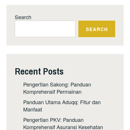
Search
SEARCH
Recent Posts
Pengertian Sakong: Panduan
Komprehensif Permainan
Panduan Utama Aduqq: Fitur dan
Manfaat
Pengertian PKV: Panduan
Komprehensif Asuransi Kesehatan