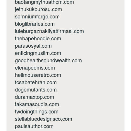
baotangmythuathcm.com
jethukukburosu.com
somniumforge.com
bloglibraries.com
luleburgaznakliyatfirmasi.com
thebapehoodie.com
parasosyal.com
enticingmuslim.com
goodhealthsoundwealth.com
elenapoems.com
hellmouseretro.com
fcsabatehran.com
dogemutants.com
duramaxtop.com
takamasoudia.com
twdoingthings.com
stellabluedesignsco.com
paulsauthor.com