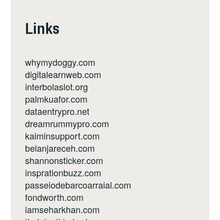
Links
whymydoggy.com
digitalearnweb.com
interbolaslot.org
palmkuafor.com
dataentrypro.net
dreamrummypro.com
kaiminsupport.com
belanjareceh.com
shannonsticker.com
insprationbuzz.com
passeiodebarcoarraial.com
fondworth.com
iamseharkhan.com