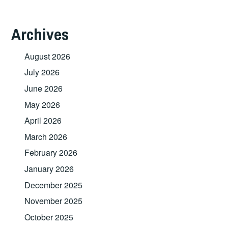
Archives
August 2026
July 2026
June 2026
May 2026
April 2026
March 2026
February 2026
January 2026
December 2025
November 2025
October 2025