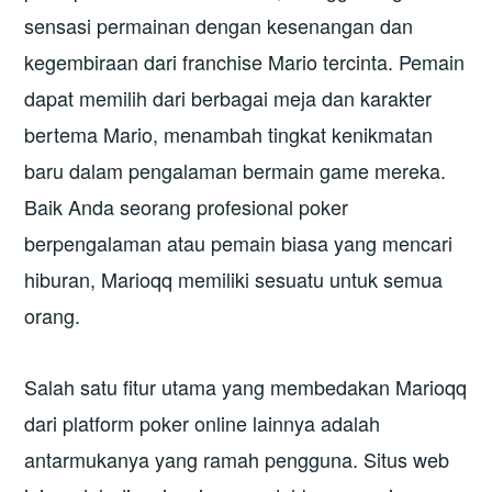
sensasi permainan dengan kesenangan dan
kegembiraan dari franchise Mario tercinta. Pemain
dapat memilih dari berbagai meja dan karakter
bertema Mario, menambah tingkat kenikmatan
baru dalam pengalaman bermain game mereka.
Baik Anda seorang profesional poker
berpengalaman atau pemain biasa yang mencari
hiburan, Marioqq memiliki sesuatu untuk semua
orang.
Salah satu fitur utama yang membedakan Marioqq
dari platform poker online lainnya adalah
antarmukanya yang ramah pengguna. Situs web