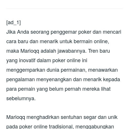
[ad_1]
Jika Anda seorang penggemar poker dan mencari
cara baru dan menarik untuk bermain online,
maka Marioqq adalah jawabannya. Tren baru
yang inovatif dalam poker online ini
menggemparkan dunia permainan, menawarkan
pengalaman menyenangkan dan menarik kepada
para pemain yang belum pernah mereka lihat
sebelumnya.
Marioqq menghadirkan sentuhan segar dan unik
pada poker online tradisional, menggabungkan