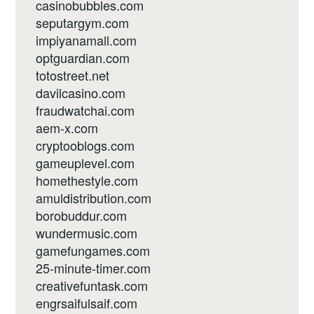
casinobubbles.com
seputargym.com
impiyanamall.com
optguardian.com
totostreet.net
davilcasino.com
fraudwatchai.com
aem-x.com
cryptooblogs.com
gameuplevel.com
homethestyle.com
amuldistribution.com
borobuddur.com
wundermusic.com
gamefungames.com
25-minute-timer.com
creativefuntask.com
engrsaifulsaif.com