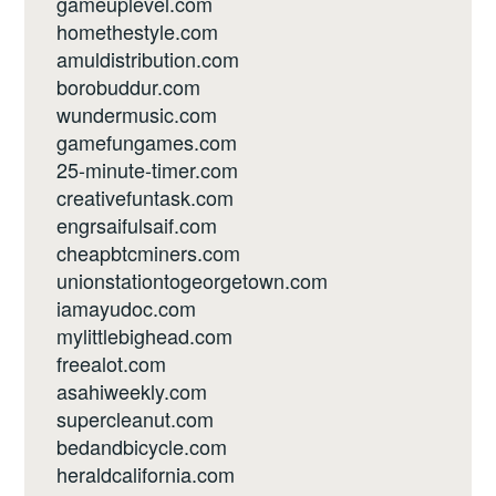
gameuplevel.com
homethestyle.com
amuldistribution.com
borobuddur.com
wundermusic.com
gamefungames.com
25-minute-timer.com
creativefuntask.com
engrsaifulsaif.com
cheapbtcminers.com
unionstationtogeorgetown.com
iamayudoc.com
mylittlebighead.com
freealot.com
asahiweekly.com
supercleanut.com
bedandbicycle.com
heraldcalifornia.com