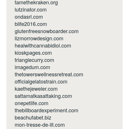
tamethekraken.org
lutzinator.com
ondasrl.com
blife2016.com
glutenfreesnowboarder.com
lizmorrowdesign.com
healwithcannabidiol.com
kioskpages.com
trianglecurry.com
imagedum.com
thetowerswellnessretreat.com
officialgelatostrain.com
kaethejeweler.com
sattamatkasattaking.com
onepetlife.com
thebillboardexperiment.com
beachufabet.biz
mon-tresse-de-lit.com