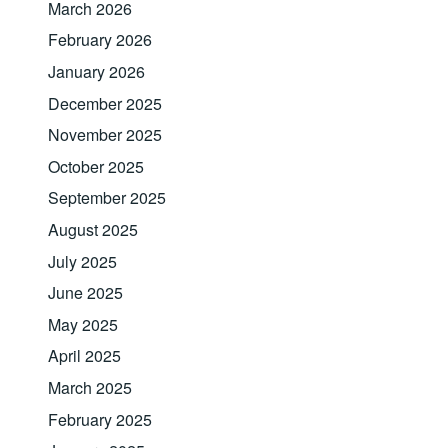
March 2026
February 2026
January 2026
December 2025
November 2025
October 2025
September 2025
August 2025
July 2025
June 2025
May 2025
April 2025
March 2025
February 2025