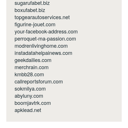
sugarufabet.biz
boxufabet.biz
topgearautoservices.net
figurine-jouet.com
your-facebook-address.com
perroquet-ma-passion.com
modrenlivinghome.com
instadatahelpainews.com
geekdailies.com
merchrain.com
kmbb28.com
callreportsforum.com
sokmilya.com
abyluny.com
boomjavtrk.com
apklead.net