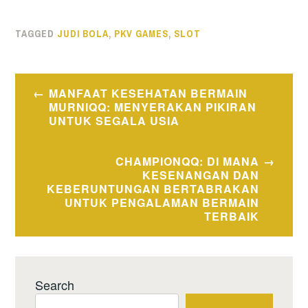
TAGGED
JUDI BOLA
,
PKV GAMES
,
SLOT
Post
MANFAAT KESEHATAN BERMAIN
navigation
MURNIQQ: MENYERAKAN PIKIRAN
UNTUK SEGALA USIA
CHAMPIONQQ: DI MANA
KESENANGAN DAN
KEBERUNTUNGAN BERTABRAKAN
UNTUK PENGALAMAN BERMAIN
TERBAIK
Search