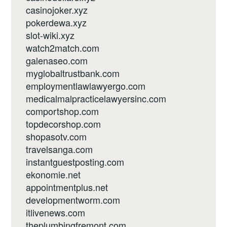
casinojoker.xyz
pokerdewa.xyz
slot-wiki.xyz
watch2match.com
galenaseo.com
myglobaltrustbank.com
employmentlawlawyergo.com
medicalmalpracticelawyersinc.com
comportshop.com
topdecorshop.com
shopasotv.com
travelsanga.com
instantguestposting.com
ekonomie.net
appointmentplus.net
developmentworm.com
itlivenews.com
theplumbingfremont.com