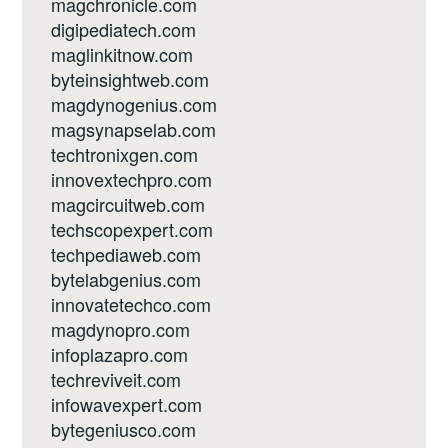
magchronicle.com
digipediatech.com
maglinkitnow.com
byteinsightweb.com
magdynogenius.com
magsynapselab.com
techtronixgen.com
innovextechpro.com
magcircuitweb.com
techscopexpert.com
techpediaweb.com
bytelabgenius.com
innovatetechco.com
magdynopro.com
infoplazapro.com
techreviveit.com
infowavexpert.com
bytegeniusco.com