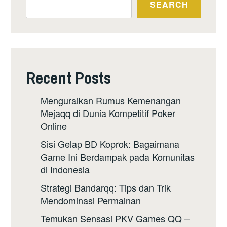
SEARCH
Recent Posts
Menguraikan Rumus Kemenangan
Mejaqq di Dunia Kompetitif Poker
Online
Sisi Gelap BD Koprok: Bagaimana
Game Ini Berdampak pada Komunitas
di Indonesia
Strategi Bandarqq: Tips dan Trik
Mendominasi Permainan
Temukan Sensasi PKV Games QQ –