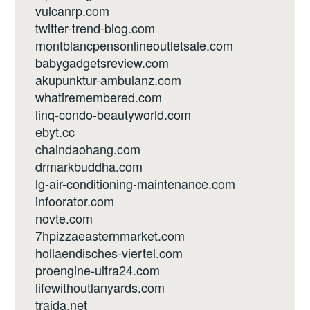
vulcanrp.com
twitter-trend-blog.com
montblancpensonlineoutletsale.com
babygadgetsreview.com
akupunktur-ambulanz.com
whatiremembered.com
linq-condo-beautyworld.com
ebyt.cc
chaindaohang.com
drmarkbuddha.com
lg-air-conditioning-maintenance.com
infoorator.com
novte.com
7hpizzaeasternmarket.com
hollaendisches-viertel.com
proengine-ultra24.com
lifewithoutlanyards.com
traida.net