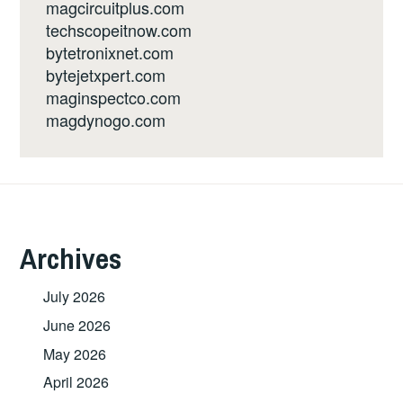
magcircuitplus.com
techscopeitnow.com
bytetronixnet.com
bytejetxpert.com
maginspectco.com
magdynogo.com
Archives
July 2026
June 2026
May 2026
April 2026