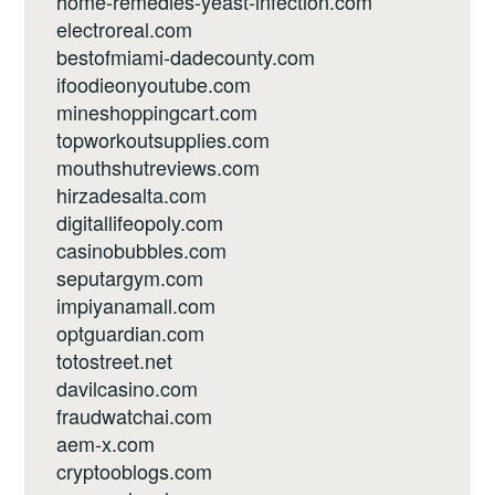
home-remedies-yeast-infection.com
electroreal.com
bestofmiami-dadecounty.com
ifoodieonyoutube.com
mineshoppingcart.com
topworkoutsupplies.com
mouthshutreviews.com
hirzadesalta.com
digitallifeopoly.com
casinobubbles.com
seputargym.com
impiyanamall.com
optguardian.com
totostreet.net
davilcasino.com
fraudwatchai.com
aem-x.com
cryptooblogs.com