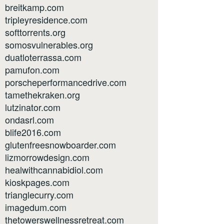
breitkamp.com
tripleyresidence.com
softtorrents.org
somosvulnerables.org
duatloterrassa.com
pamufon.com
porscheperformancedrive.com
tamethekraken.org
lutzinator.com
ondasrl.com
blife2016.com
glutenfreesnowboarder.com
lizmorrowdesign.com
healwithcannabidiol.com
kioskpages.com
trianglecurry.com
imagedum.com
thetowerswellnessretreat.com