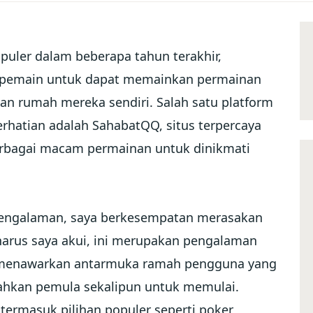
puler dalam beberapa tahun terakhir,
pemain untuk dapat memainkan permainan
an rumah mereka sendiri. Salah satu platform
rhatian adalah SahabatQQ, situs terpercaya
rbagai macam permainan untuk dinikmati
rpengalaman, saya berkesempatan merasakan
arus saya akui, ini merupakan pengalaman
ni menawarkan antarmuka ramah pengguna yang
hkan pemula sekalipun untuk memulai.
ermasuk pilihan populer seperti poker,