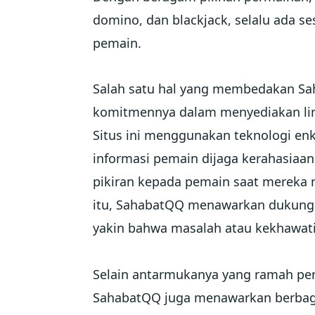
domino, dan blackjack, selalu ada se
pemain.
Salah satu hal yang membedakan Saha
komitmennya dalam menyediakan li
Situs ini menggunakan teknologi en
informasi pemain dijaga kerahasia
pikiran kepada pemain saat mereka 
itu, SahabatQQ menawarkan dukunga
yakin bahwa masalah atau kekhawatir
Selain antarmukanya yang ramah pe
SahabatQQ juga menawarkan berbag