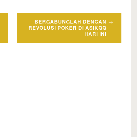
BERGABUNGLAH DENGAN
REVOLUSI POKER DI ASIKQQ
HARI INI