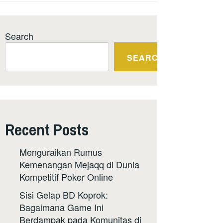
Search
SEARCH
Recent Posts
Menguraikan Rumus
Kemenangan Mejaqq di Dunia
Kompetitif Poker Online
Sisi Gelap BD Koprok:
Bagaimana Game Ini
Berdampak pada Komunitas di