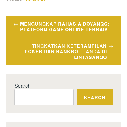
Post
MENGUNGKAP RAHASIA DOYANQQ:
navigation
PLATFORM GAME ONLINE TERBAIK
TINGKATKAN KETERAMPILAN
POKER DAN BANKROLL ANDA DI
LINTASANQQ
Search
SEARCH