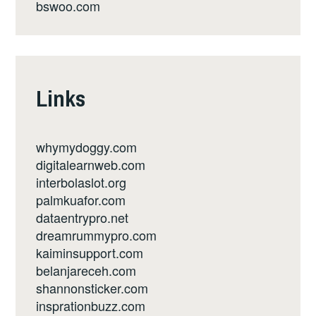
bswoo.com
Links
whymydoggy.com
digitalearnweb.com
interbolaslot.org
palmkuafor.com
dataentrypro.net
dreamrummypro.com
kaiminsupport.com
belanjareceh.com
shannonsticker.com
insprationbuzz.com