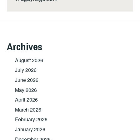
Archives
August 2026
July 2026
June 2026
May 2026
April 2026
March 2026
February 2026
January 2026
December 2025