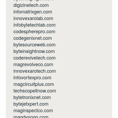
digizinetech.com
infomatrixgen.com
innovexarolab.com
infobytetechlab.com
codespherepro.com
codegenixnet.com
bytesourceweb.com
byteinsightnow.com
coderevivetech.com
magrevolveco.com
innovexarotech.com
infovortexpro.com
magcircuitplus.com
techscopeitnow.com
bytetronixnet.com
bytejetxpert.com
maginspectco.com
magdynogo.com