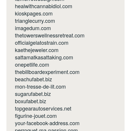
healwithcannabidiol.com
kioskpages.com
trianglecurry.com
imagedum.com
thetowerswellnessretreat.com
officialgelatostrain.com
kaethejeweler.com
sattamatkasattaking.com
onepetlife.com
thebillboardexperiment.com
beachufabet.biz
mon-tresse-de-lit.com
sugarufabet.biz
boxufabet.biz
topgearautoservices.net
figurine-jouet.com
your-facebook-address.com
perroquet-ma-passion.com