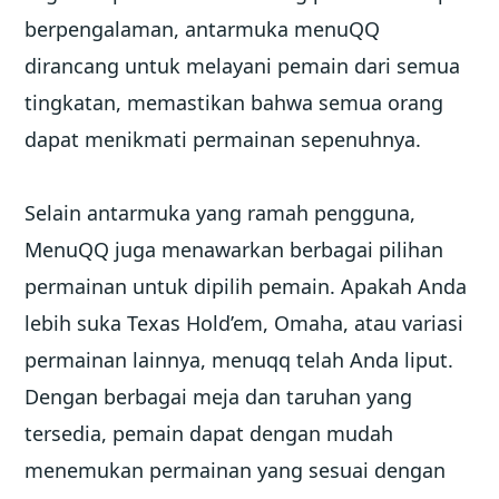
berpengalaman, antarmuka menuQQ
dirancang untuk melayani pemain dari semua
tingkatan, memastikan bahwa semua orang
dapat menikmati permainan sepenuhnya.
Selain antarmuka yang ramah pengguna,
MenuQQ juga menawarkan berbagai pilihan
permainan untuk dipilih pemain. Apakah Anda
lebih suka Texas Hold’em, Omaha, atau variasi
permainan lainnya, menuqq telah Anda liput.
Dengan berbagai meja dan taruhan yang
tersedia, pemain dapat dengan mudah
menemukan permainan yang sesuai dengan