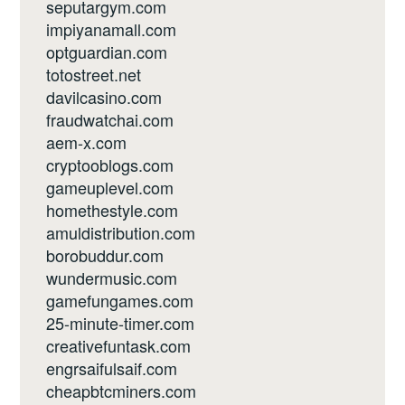
seputargym.com
impiyanamall.com
optguardian.com
totostreet.net
davilcasino.com
fraudwatchai.com
aem-x.com
cryptooblogs.com
gameuplevel.com
homethestyle.com
amuldistribution.com
borobuddur.com
wundermusic.com
gamefungames.com
25-minute-timer.com
creativefuntask.com
engrsaifulsaif.com
cheapbtcminers.com