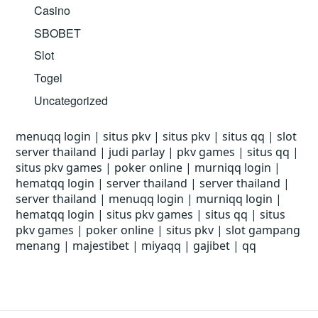
Casino
SBOBET
Slot
Togel
Uncategorized
menuqq login
|
situs pkv
|
situs pkv
|
situs qq
|
slot
server thailand
|
judi parlay
|
pkv games
|
situs qq
|
situs pkv games
|
poker online
|
murniqq login
|
hematqq login
|
server thailand
|
server thailand
|
server thailand
|
menuqq login
|
murniqq login
|
hematqq login
|
situs pkv games
|
situs qq
|
situs
pkv games
|
poker online
|
situs pkv
|
slot gampang
menang
|
majestibet
|
miyaqq
|
gajibet
|
qq