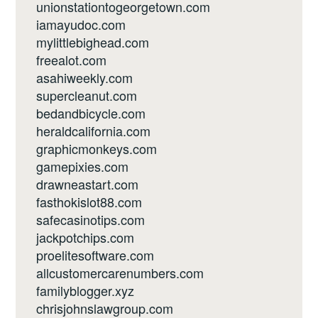
unionstationtogeorgetown.com
iamayudoc.com
mylittlebighead.com
freealot.com
asahiweekly.com
supercleanut.com
bedandbicycle.com
heraldcalifornia.com
graphicmonkeys.com
gamepixies.com
drawneastart.com
fasthokislot88.com
safecasinotips.com
jackpotchips.com
proelitesoftware.com
allcustomercarenumbers.com
familyblogger.xyz
chrisjohnslawgroup.com