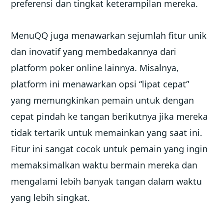
preferensi dan tingkat keterampilan mereka.
MenuQQ juga menawarkan sejumlah fitur unik
dan inovatif yang membedakannya dari
platform poker online lainnya. Misalnya,
platform ini menawarkan opsi “lipat cepat”
yang memungkinkan pemain untuk dengan
cepat pindah ke tangan berikutnya jika mereka
tidak tertarik untuk memainkan yang saat ini.
Fitur ini sangat cocok untuk pemain yang ingin
memaksimalkan waktu bermain mereka dan
mengalami lebih banyak tangan dalam waktu
yang lebih singkat.