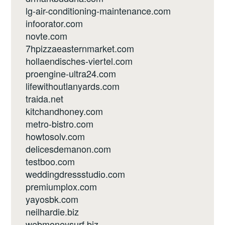
lg-air-conditioning-maintenance.com
infoorator.com
novte.com
7hpizzaeasternmarket.com
hollaendisches-viertel.com
proengine-ultra24.com
lifewithoutlanyards.com
traida.net
kitchandhoney.com
metro-bistro.com
howtosolv.com
delicesdemanon.com
testboo.com
weddingdressstudio.com
premiumplox.com
yayosbk.com
neilhardie.biz
webmoneysurf.biz