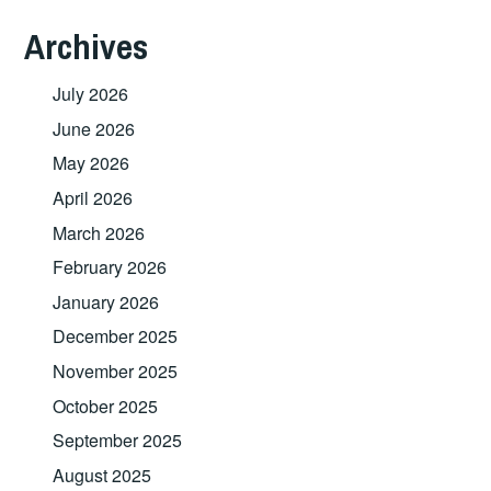
Archives
July 2026
June 2026
May 2026
April 2026
March 2026
February 2026
January 2026
December 2025
November 2025
October 2025
September 2025
August 2025