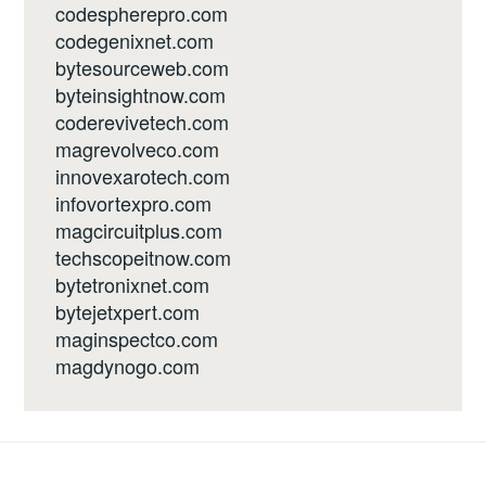
codespherepro.com
codegenixnet.com
bytesourceweb.com
byteinsightnow.com
coderevivetech.com
magrevolveco.com
innovexarotech.com
infovortexpro.com
magcircuitplus.com
techscopeitnow.com
bytetronixnet.com
bytejetxpert.com
maginspectco.com
magdynogo.com