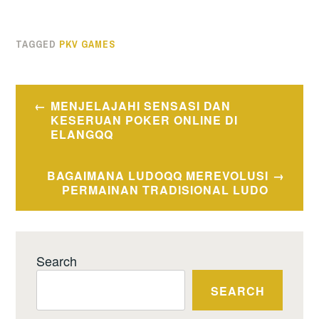
TAGGED
PKV GAMES
Post
MENJELAJAHI SENSASI DAN
navigation
KESERUAN POKER ONLINE DI
ELANGQQ
BAGAIMANA LUDOQQ MEREVOLUSI
PERMAINAN TRADISIONAL LUDO
Search
SEARCH