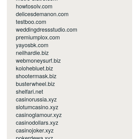
howtosolv.com
delicesdemanon.com
testboo.com
weddingdressstudio.com
premiumplox.com
yayosbk.com
neilhardie.biz
webmoneysurf.biz
kolohebluet.biz
shootermask.biz
busterwheel.biz
shelfari.net
casinorussia.xyz
slotumcasino.xyz
casinoglamour.xyz
casinodollars.xyz
casinojoker.xyz
pokerdewa.xyz