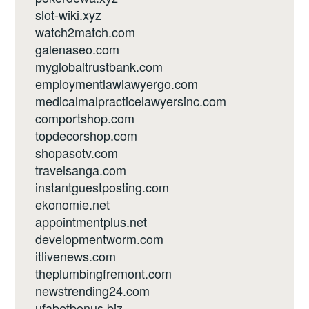
slot-wiki.xyz
watch2match.com
galenaseo.com
myglobaltrustbank.com
employmentlawlawyergo.com
medicalmalpracticelawyersinc.com
comportshop.com
topdecorshop.com
shopasotv.com
travelsanga.com
instantguestposting.com
ekonomie.net
appointmentplus.net
developmentworm.com
itlivenews.com
theplumbingfremont.com
newstrending24.com
ufabetbonus.biz