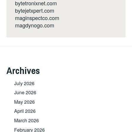
bytetronixnet.com
bytejetxpert.com
maginspectco.com
magdynogo.com
Archives
July 2026
June 2026
May 2026
April 2026
March 2026
February 2026