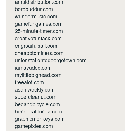
amuldistribution.com
borobuddur.com
wundermusic.com
gamefungames.com
25-minute-timer.com
creativefuntask.com
engrsaifulsaif.com
cheapbtcminers.com
unionstationtogeorgetown.com
iamayudoc.com
mylittlebighead.com
freealot.com
asahiweekly.com
supercleanut.com
bedandbicycle.com
heraldcalifornia.com
graphicmonkeys.com
gamepixies.com