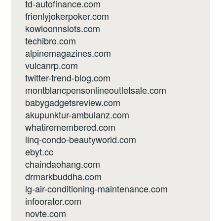
td-autofinance.com
frienlyjokerpoker.com
kowloonnslots.com
techibro.com
alpinemagazines.com
vulcanrp.com
twitter-trend-blog.com
montblancpensonlineoutletsale.com
babygadgetsreview.com
akupunktur-ambulanz.com
whatiremembered.com
linq-condo-beautyworld.com
ebyt.cc
chaindaohang.com
drmarkbuddha.com
lg-air-conditioning-maintenance.com
infoorator.com
novte.com