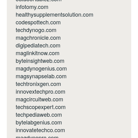
infotomy.com
healthysupplementsolution.com
codespottech.com
techdynogo.com
magchronicle.com
digipediatech.com
maglinkitnow.com
byteinsightweb.com
magdynogenius.com
magsynapselab.com
techtronixgen.com
innovextechpro.com
magcircuitweb.com
techscopexpert.com
techpediaweb.com
bytelabgenius.com
innovatetechco.com
magdynopro.com