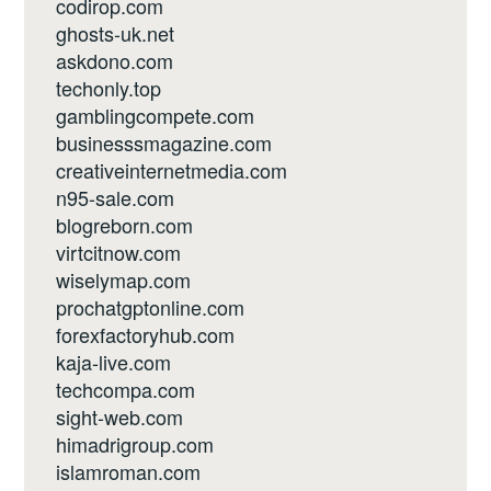
codirop.com
ghosts-uk.net
askdono.com
techonly.top
gamblingcompete.com
businesssmagazine.com
creativeinternetmedia.com
n95-sale.com
blogreborn.com
virtcitnow.com
wiselymap.com
prochatgptonline.com
forexfactoryhub.com
kaja-live.com
techcompa.com
sight-web.com
himadrigroup.com
islamroman.com