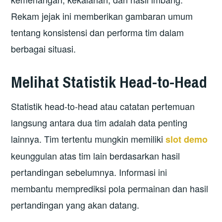
Rekam jejak ini memberikan gambaran umum
tentang konsistensi dan performa tim dalam
berbagai situasi.
Melihat Statistik Head-to-Head
Statistik head-to-head atau catatan pertemuan
langsung antara dua tim adalah data penting
lainnya. Tim tertentu mungkin memiliki
slot demo
keunggulan atas tim lain berdasarkan hasil
pertandingan sebelumnya. Informasi ini
membantu memprediksi pola permainan dan hasil
pertandingan yang akan datang.