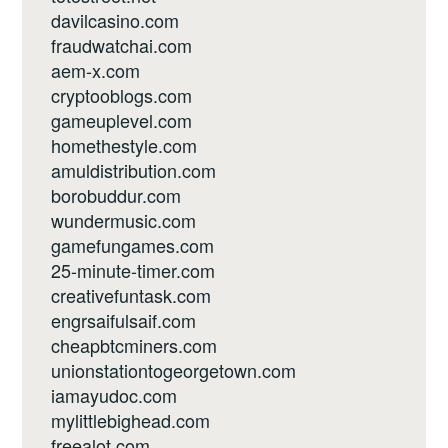
davilcasino.com
fraudwatchai.com
aem-x.com
cryptooblogs.com
gameuplevel.com
homethestyle.com
amuldistribution.com
borobuddur.com
wundermusic.com
gamefungames.com
25-minute-timer.com
creativefuntask.com
engrsaifulsaif.com
cheapbtcminers.com
unionstationtogeorgetown.com
iamayudoc.com
mylittlebighead.com
freealot.com