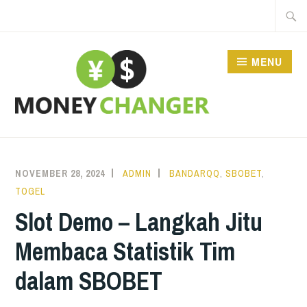
Skip
Searc
to
for:
content
MENU
PANDUAN MEMILIH
SITUS JUDI ONLINE
NOVEMBER 28, 2024
ADMIN
BANDARQQ
,
SBOBET
,
TERPOPULER DENGAN
TOGEL
FITUR DEPOSIT PULSA
Slot Demo – Langkah Jitu
Membaca Statistik Tim
dalam SBOBET