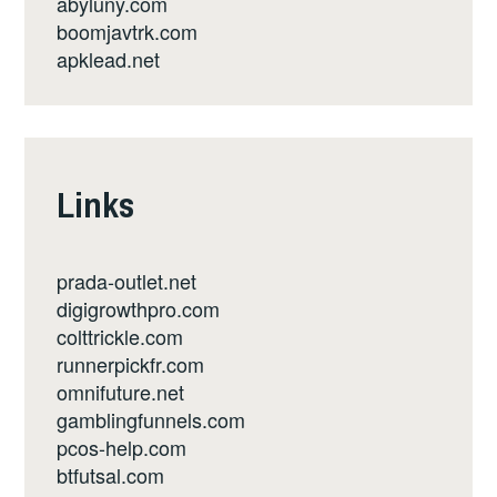
abyluny.com
boomjavtrk.com
apklead.net
Links
prada-outlet.net
digigrowthpro.com
colttrickle.com
runnerpickfr.com
omnifuture.net
gamblingfunnels.com
pcos-help.com
btfutsal.com