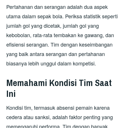
Pertahanan dan serangan adalah dua aspek
utama dalam sepak bola. Periksa statistik seperti
jumlah gol yang dicetak, jumlah gol yang
kebobolan, rata-rata tembakan ke gawang, dan
efisiensi serangan. Tim dengan keseimbangan
yang baik antara serangan dan pertahanan
biasanya lebih unggul dalam kompetisi.
Memahami Kondisi Tim Saat
Ini
Kondisi tim, termasuk absensi pemain karena
cedera atau sanksi, adalah faktor penting yang
memengaruhi performa. Tim dengan banyak