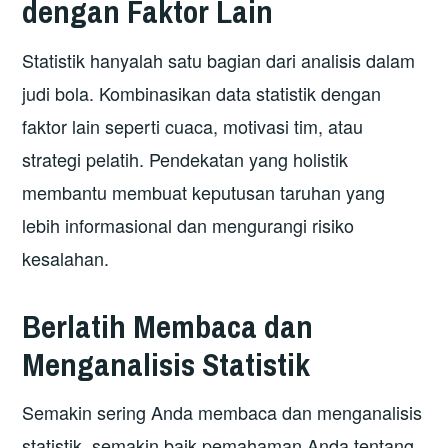
dengan Faktor Lain
Statistik hanyalah satu bagian dari analisis dalam
judi bola. Kombinasikan data statistik dengan
faktor lain seperti cuaca, motivasi tim, atau
strategi pelatih. Pendekatan yang holistik
membantu membuat keputusan taruhan yang
lebih informasional dan mengurangi risiko
kesalahan.
Berlatih Membaca dan
Menganalisis Statistik
Semakin sering Anda membaca dan menganalisis
statistik, semakin baik pemahaman Anda tentang