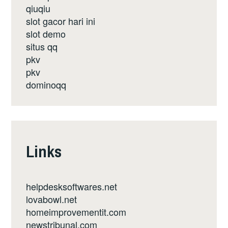
qiuqiu
slot gacor hari ini
slot demo
situs qq
pkv
pkv
dominoqq
Links
helpdesksoftwares.net
lovabowl.net
homeimprovementit.com
newstribunal.com