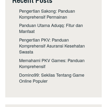
Recent Posts
Pengertian Sakong: Panduan
Komprehensif Permainan
Panduan Utama Aduqq: Fitur dan
Manfaat
Pengertian PKV: Panduan
Komprehensif Asuransi Kesehatan
Swasta
Memahami PKV Games: Panduan
Komprehensif
Domino99: Sekilas Tentang Game
Online Populer