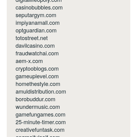
casinobubbles.com
seputargym.com
impiyanamall.com
optguardian.com
totostreet.net
davilcasino.com
fraudwatchai.com
aem-x.com
cryptooblogs.com
gameuplevel.com
homethestyle.com
amuldistribution.com
borobuddur.com
wundermusic.com
gamefungames.com
25-minute-timer.com
creativefuntask.com
engrsaifulsaif.com