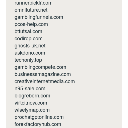
runnerpickfr.com
omnifuture.net
gamblingfunnels.com
pcos-help.com
btfutsal.com
codirop.com
ghosts-uk.net
askdono.com
techonly.top
gamblingcompete.com
businesssmagazine.com
creativeinternetmedia.com
n95-sale.com
blogreborn.com
virtcitnow.com
wiselymap.com
prochatgptonline.com
forexfactoryhub.com