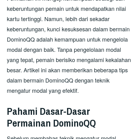
keberuntungan pemain untuk mendapatkan nilai
kartu tertinggi. Namun, lebih dari sekadar
keberuntungan, kunci kesuksesan dalam bermain
DominoQQ adalah kemampuan untuk mengelola
modal dengan baik. Tanpa pengelolaan modal
yang tepat, pemain berisiko mengalami kekalahan
besar. Artikel ini akan memberikan beberapa tips
dalam bermain DominoQQ dengan teknik
mengatur modal yang efektif.
Pahami Dasar-Dasar
Permainan DominoQQ
Sebelum membahas teknik mengatur modal,