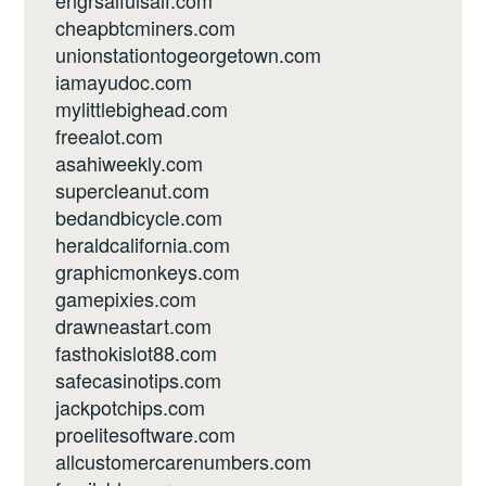
cheapbtcminers.com
unionstationtogeorgetown.com
iamayudoc.com
mylittlebighead.com
freealot.com
asahiweekly.com
supercleanut.com
bedandbicycle.com
heraldcalifornia.com
graphicmonkeys.com
gamepixies.com
drawneastart.com
fasthokislot88.com
safecasinotips.com
jackpotchips.com
proelitesoftware.com
allcustomercarenumbers.com