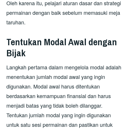
Oleh karena itu, pelajari aturan dasar dan strategi
permainan dengan baik sebelum memasuki meja
taruhan.
Tentukan Modal Awal dengan
Bijak
Langkah pertama dalam mengelola modal adalah
menentukan jumlah modal awal yang ingin
digunakan. Modal awal harus ditentukan
berdasarkan kemampuan finansial dan harus
menjadi batas yang tidak boleh dilanggar.
Tentukan jumlah modal yang ingin digunakan
untuk satu sesi permainan dan pastikan untuk