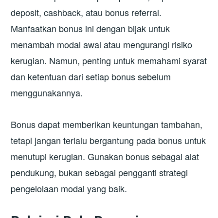
deposit, cashback, atau bonus referral.
Manfaatkan bonus ini dengan bijak untuk
menambah modal awal atau mengurangi risiko
kerugian. Namun, penting untuk memahami syarat
dan ketentuan dari setiap bonus sebelum
menggunakannya.
Bonus dapat memberikan keuntungan tambahan,
tetapi jangan terlalu bergantung pada bonus untuk
menutupi kerugian. Gunakan bonus sebagai alat
pendukung, bukan sebagai pengganti strategi
pengelolaan modal yang baik.