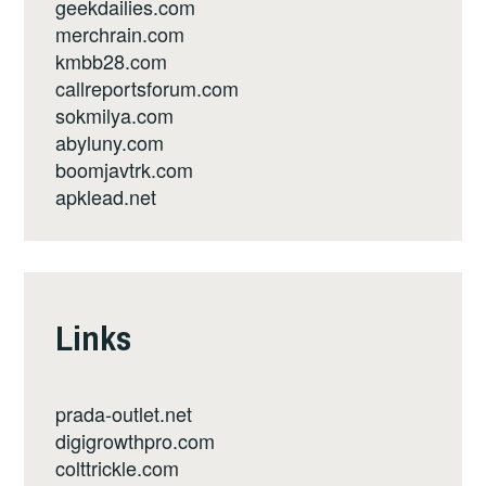
geekdailies.com
merchrain.com
kmbb28.com
callreportsforum.com
sokmilya.com
abyluny.com
boomjavtrk.com
apklead.net
Links
prada-outlet.net
digigrowthpro.com
colttrickle.com