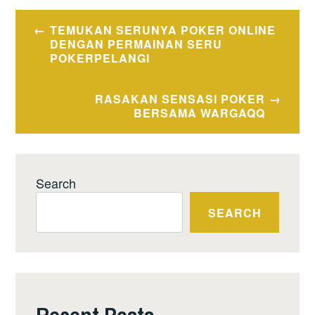
Post
TEMUKAN SERUNYA POKER ONLINE
navigation
DENGAN PERMAINAN SERU
POKERPELANGI
RASAKAN SENSASI POKER
BERSAMA WARGAQQ
Search
SEARCH