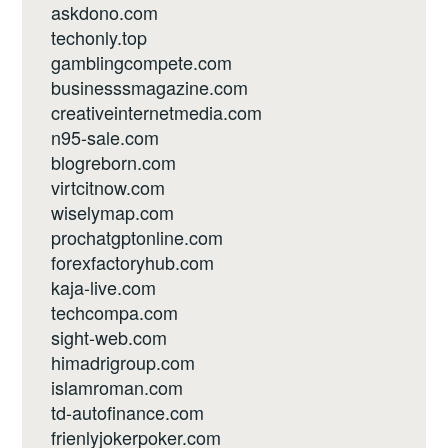
askdono.com
techonly.top
gamblingcompete.com
businesssmagazine.com
creativeinternetmedia.com
n95-sale.com
blogreborn.com
virtcitnow.com
wiselymap.com
prochatgptonline.com
forexfactoryhub.com
kaja-live.com
techcompa.com
sight-web.com
himadrigroup.com
islamroman.com
td-autofinance.com
frienlyjokerpoker.com