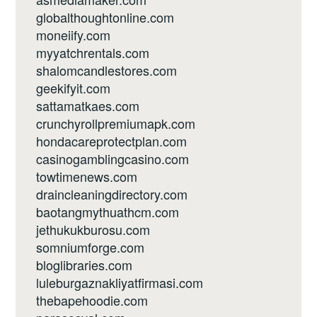
globalthoughtonline.com
moneiify.com
myyatchrentals.com
shalomcandlestores.com
geekifyit.com
sattamatkaes.com
crunchyrollpremiumapk.com
hondacareprotectplan.com
casinogamblingcasino.com
towtimenews.com
draincleaningdirectory.com
baotangmythuathcm.com
jethukukburosu.com
somniumforge.com
bloglibraries.com
luleburgaznakliyatfirmasi.com
thebapehoodie.com