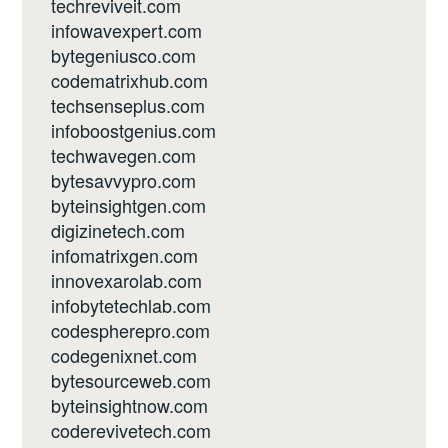
techreviveit.com
infowavexpert.com
bytegeniusco.com
codematrixhub.com
techsenseplus.com
infoboostgenius.com
techwavegen.com
bytesavvypro.com
byteinsightgen.com
digizinetech.com
infomatrixgen.com
innovexarolab.com
infobytetechlab.com
codespherepro.com
codegenixnet.com
bytesourceweb.com
byteinsightnow.com
coderevivetech.com