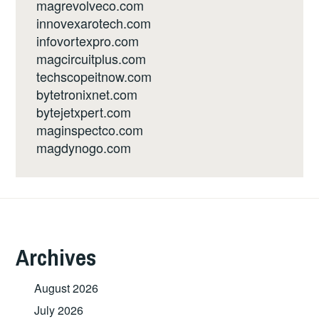
magrevolveco.com
innovexarotech.com
infovortexpro.com
magcircuitplus.com
techscopeitnow.com
bytetronixnet.com
bytejetxpert.com
maginspectco.com
magdynogo.com
Archives
August 2026
July 2026