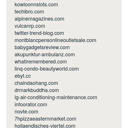
kowloonnslots.com
techibro.com
alpinemagazines.com
vulcanrp.com
twitter-trend-blog.com
montblancpensonlineoutletsale.com
babygadgetsreview.com
akupunktur-ambulanz.com
whatiremembered.com
linq-condo-beautyworld.com
ebyt.cc
chaindaohang.com
drmarkbuddha.com
lg-air-conditioning-maintenance.com
infoorator.com
novte.com
7hpizzaeasternmarket.com
hollaendisches-viertel.com