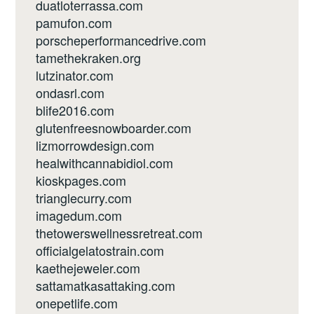
duatloterrassa.com
pamufon.com
porscheperformancedrive.com
tamethekraken.org
lutzinator.com
ondasrl.com
blife2016.com
glutenfreesnowboarder.com
lizmorrowdesign.com
healwithcannabidiol.com
kioskpages.com
trianglecurry.com
imagedum.com
thetowerswellnessretreat.com
officialgelatostrain.com
kaethejeweler.com
sattamatkasattaking.com
onepetlife.com