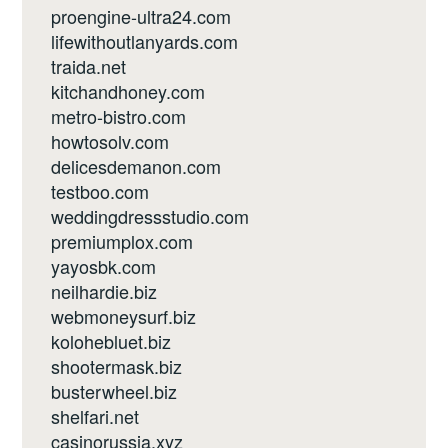
proengine-ultra24.com
lifewithoutlanyards.com
traida.net
kitchandhoney.com
metro-bistro.com
howtosolv.com
delicesdemanon.com
testboo.com
weddingdressstudio.com
premiumplox.com
yayosbk.com
neilhardie.biz
webmoneysurf.biz
kolohebluet.biz
shootermask.biz
busterwheel.biz
shelfari.net
casinorussia.xyz