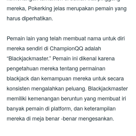
mereka, Pokerking jelas merupakan pemain yang
harus diperhatikan.
Pemain lain yang telah membuat nama untuk diri
mereka sendiri di ChampionQQ adalah
“Blackjackmaster.” Pemain ini dikenal karena
pengetahuan mereka tentang permainan
blackjack dan kemampuan mereka untuk secara
konsisten mengalahkan peluang. Blackjackmaster
memiliki kemenangan beruntun yang membuat iri
banyak pemain di platform, dan keterampilan
mereka di meja benar -benar mengesankan.