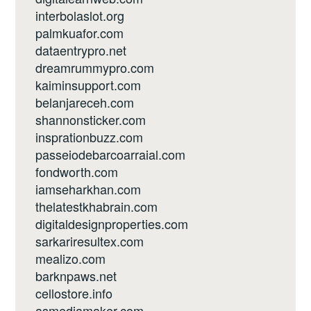
interbolaslot.org
palmkuafor.com
dataentrypro.net
dreamrummypro.com
kaiminsupport.com
belanjareceh.com
shannonsticker.com
insprationbuzz.com
passeiodebarcoarraial.com
fondworth.com
iamseharkhan.com
thelatestkhabrain.com
digitaldesignproperties.com
sarkariresultex.com
mealizo.com
barknpaws.net
cellostore.info
asmediamaker.com