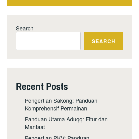
Search
SEARCH
Recent Posts
Pengertian Sakong: Panduan
Komprehensif Permainan
Panduan Utama Aduqq: Fitur dan
Manfaat
Pengertian PKV: Panduan