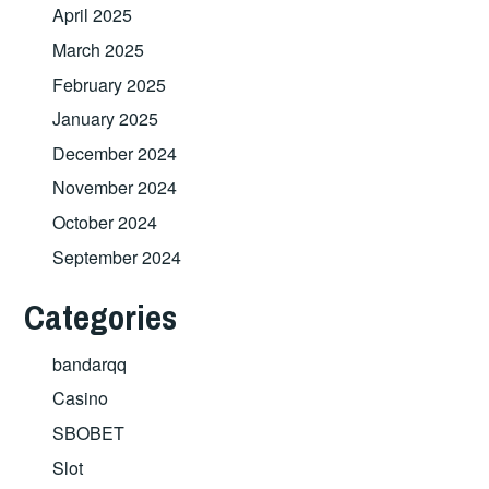
April 2025
March 2025
February 2025
January 2025
December 2024
November 2024
October 2024
September 2024
Categories
bandarqq
Casino
SBOBET
Slot