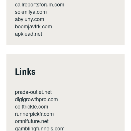
callreportsforum.com
sokmilya.com
abyluny.com
boomjavtrk.com
apklead.net
Links
prada-outlet.net
digigrowthpro.com
colttrickle.com
runnerpickfr.com
omnifuture.net
gamblingfunnels.com