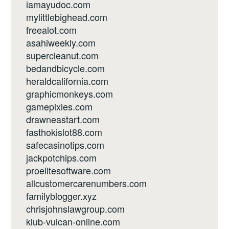
iamayudoc.com
mylittlebighead.com
freealot.com
asahiweekly.com
supercleanut.com
bedandbicycle.com
heraldcalifornia.com
graphicmonkeys.com
gamepixies.com
drawneastart.com
fasthokislot88.com
safecasinotips.com
jackpotchips.com
proelitesoftware.com
allcustomercarenumbers.com
familyblogger.xyz
chrisjohnslawgroup.com
klub-vulcan-online.com