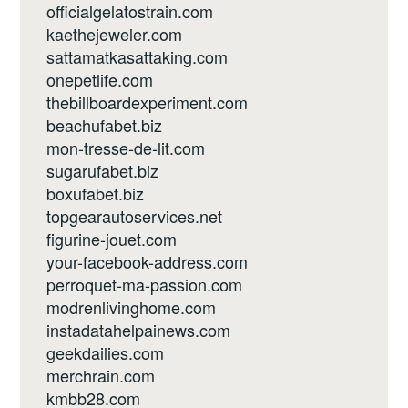
officialgelatostrain.com
kaethejeweler.com
sattamatkasattaking.com
onepetlife.com
thebillboardexperiment.com
beachufabet.biz
mon-tresse-de-lit.com
sugarufabet.biz
boxufabet.biz
topgearautoservices.net
figurine-jouet.com
your-facebook-address.com
perroquet-ma-passion.com
modrenlivinghome.com
instadatahelpainews.com
geekdailies.com
merchrain.com
kmbb28.com