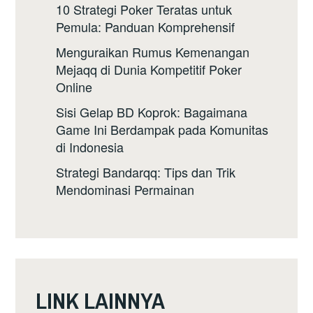
10 Strategi Poker Teratas untuk
Pemula: Panduan Komprehensif
Menguraikan Rumus Kemenangan
Mejaqq di Dunia Kompetitif Poker
Online
Sisi Gelap BD Koprok: Bagaimana
Game Ini Berdampak pada Komunitas
di Indonesia
Strategi Bandarqq: Tips dan Trik
Mendominasi Permainan
LINK LAINNYA