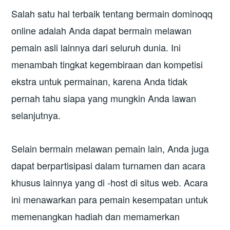
Salah satu hal terbaik tentang bermain dominoqq
online adalah Anda dapat bermain melawan
pemain asli lainnya dari seluruh dunia. Ini
menambah tingkat kegembiraan dan kompetisi
ekstra untuk permainan, karena Anda tidak
pernah tahu siapa yang mungkin Anda lawan
selanjutnya.
Selain bermain melawan pemain lain, Anda juga
dapat berpartisipasi dalam turnamen dan acara
khusus lainnya yang di -host di situs web. Acara
ini menawarkan para pemain kesempatan untuk
memenangkan hadiah dan memamerkan