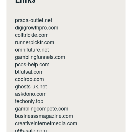
prada-outlet.net
digigrowthpro.com
colttrickle.com
runnerpickfr.com
omnifuture.net
gamblingfunnels.com
pcos-help.com
btfutsal.com
codirop.com
ghosts-uk.net
askdono.com
techonly.top
gamblingcompete.com
businesssmagazine.com
creativeinternetmedia.com
n95-sale.com