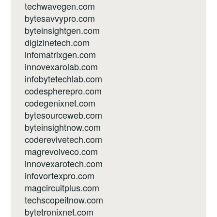
techwavegen.com
bytesavvypro.com
byteinsightgen.com
digizinetech.com
infomatrixgen.com
innovexarolab.com
infobytetechlab.com
codespherepro.com
codegenixnet.com
bytesourceweb.com
byteinsightnow.com
coderevivetech.com
magrevolveco.com
innovexarotech.com
infovortexpro.com
magcircuitplus.com
techscopeitnow.com
bytetronixnet.com