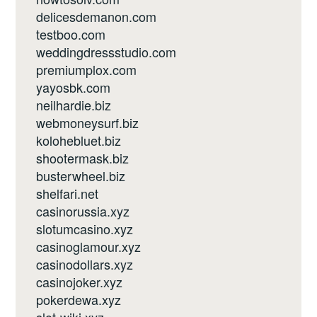
delicesdemanon.com
testboo.com
weddingdressstudio.com
premiumplox.com
yayosbk.com
neilhardie.biz
webmoneysurf.biz
kolohebluet.biz
shootermask.biz
busterwheel.biz
shelfari.net
casinorussia.xyz
slotumcasino.xyz
casinoglamour.xyz
casinodollars.xyz
casinojoker.xyz
pokerdewa.xyz