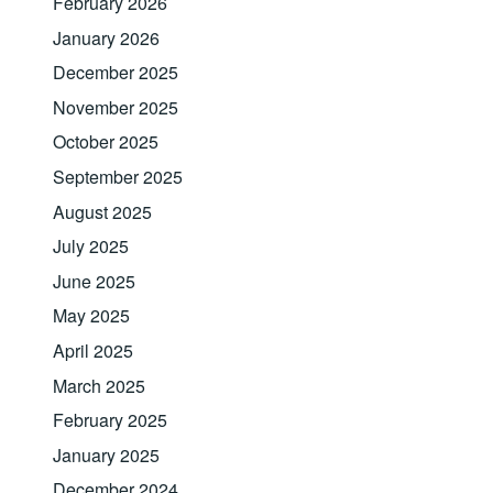
February 2026
January 2026
December 2025
November 2025
October 2025
September 2025
August 2025
July 2025
June 2025
May 2025
April 2025
March 2025
February 2025
January 2025
December 2024