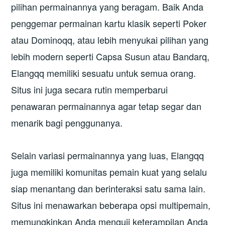
pilihan permainannya yang beragam. Baik Anda
penggemar permainan kartu klasik seperti Poker
atau Dominoqq, atau lebih menyukai pilihan yang
lebih modern seperti Capsa Susun atau Bandarq,
Elangqq memiliki sesuatu untuk semua orang.
Situs ini juga secara rutin memperbarui
penawaran permainannya agar tetap segar dan
menarik bagi penggunanya.
Selain variasi permainannya yang luas, Elangqq
juga memiliki komunitas pemain kuat yang selalu
siap menantang dan berinteraksi satu sama lain.
Situs ini menawarkan beberapa opsi multipemain,
memungkinkan Anda menguji keterampilan Anda