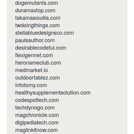
dogemutants.com
duramaxtop.com
takamasoudia.com
twdoingthings.com
stellabluedesignsco.com
paulsauthor.com
desirablecodeful.com
flexigennet.com
heronameclub.com
medmarket.io
outdoortablez.com
infotomy.com
healthysupplementsolution.com
codespottech.com
techdynogo.com
magchronicle.com
digipediatech.com
maglinkitnow.com