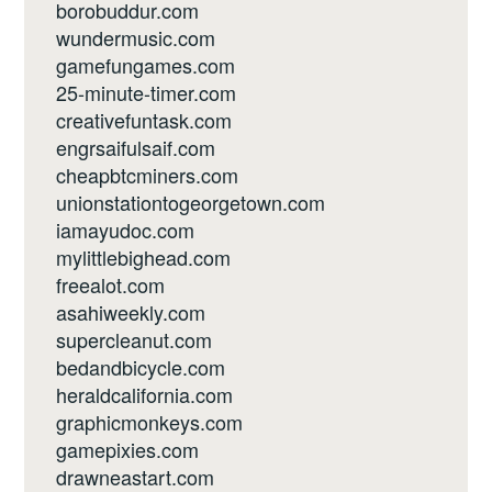
borobuddur.com
wundermusic.com
gamefungames.com
25-minute-timer.com
creativefuntask.com
engrsaifulsaif.com
cheapbtcminers.com
unionstationtogeorgetown.com
iamayudoc.com
mylittlebighead.com
freealot.com
asahiweekly.com
supercleanut.com
bedandbicycle.com
heraldcalifornia.com
graphicmonkeys.com
gamepixies.com
drawneastart.com