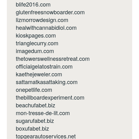
blife2016.com
glutenfreesnowboarder.com
lizmorrowdesign.com
healwithcannabidiol.com
kioskpages.com
trianglecurry.com
imagedum.com
thetowerswellnessretreat.com
officialgelatostrain.com
kaethejeweler.com
sattamatkasattaking.com
onepetlife.com
thebillboardexperiment.com
beachufabet.biz
mon-tresse-de-lit.com
sugarufabet.biz
boxufabet.biz
topgearautoservices.net