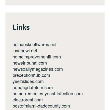
Links
helpdesksoftwares.net
lovabowl.net
homeimprovementit.com
newstribunal.com
newsdailymagazines.com
preceptionhub.com
yeezislides.com
aobongdatotem.com
home-remedies-yeast-infection.com
electroreal.com
bestofmiami-dadecounty.com