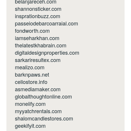
belanjareceh.com
shannonsticker.com
insprationbuzz.com
passeiodebarcoarraial.com
fondworth.com
iamseharkhan.com
thelatestkhabrain.com
digitaldesignproperties.com
sarkariresultex.com
mealizo.com
barknpaws.net
cellostore.info
asmediamaker.com
globalthoughtonline.com
moneiify.com
myyatchrentals.com
shalomcandlestores.com
geekifyit.com