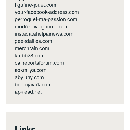
figurine-jouet.com
your-facebook-address.com
perroquet-ma-passion.com
modrenlivinghome.com
instadatahelpainews.com
geekdailies.com
merchrain.com
kmbb28.com
callreportsforum.com
sokmilya.com
abyluny.com
boomjavtrk.com
apklead.net
Links