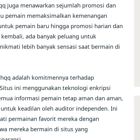
hqq juga menawarkan sejumlah promosi dan
tu pemain memaksimalkan kemenangan
untuk pemain baru hingga promosi harian dan
g kembali, ada banyak peluang untuk
ikmati lebih banyak sensasi saat bermain di
ahqq adalah komitmennya terhadap
Situs ini menggunakan teknologi enkripsi
emua informasi pemain tetap aman dan aman,
untuk keadilan oleh auditor independen. Ini
ati permainan favorit mereka dengan
wa mereka bermain di situs yang
sparansi.