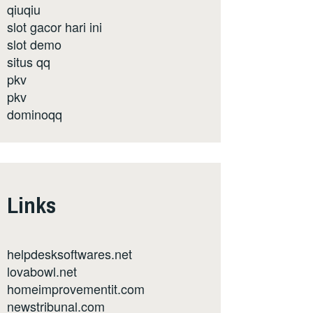
qiuqiu
slot gacor hari ini
slot demo
situs qq
pkv
pkv
dominoqq
Links
helpdesksoftwares.net
lovabowl.net
homeimprovementit.com
newstribunal.com