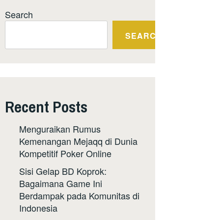
Search
SEARCH
Recent Posts
Menguraikan Rumus
Kemenangan Mejaqq di Dunia
Kompetitif Poker Online
Sisi Gelap BD Koprok:
Bagaimana Game Ini
Berdampak pada Komunitas di
Indonesia