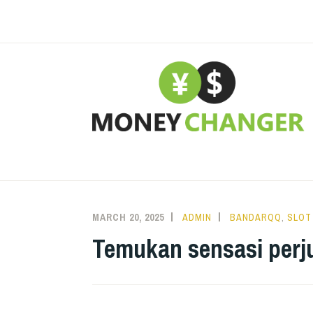
Skip
to
content
MARCH 20, 2025
ADMIN
BANDARQQ
,
SLOT
Temukan sensasi perj