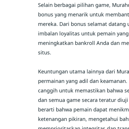
Selain berbagai pilihan game, Mura
bonus yang menarik untuk memban
mereka. Dari bonus selamat datang 
imbalan loyalitas untuk pemain yan
meningkatkan bankroll Anda dan men
situs.
Keuntungan utama lainnya dari Mur
permainan yang adil dan keamanan. 
canggih untuk memastikan bahwa s
dan semua game secara teratur diuji 
berarti bahwa pemain dapat menikm
ketenangan pikiran, mengetahui bah
memprioritaskan integritas dan tran