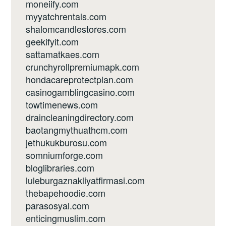
moneiify.com
myyatchrentals.com
shalomcandlestores.com
geekifyit.com
sattamatkaes.com
crunchyrollpremiumapk.com
hondacareprotectplan.com
casinogamblingcasino.com
towtimenews.com
draincleaningdirectory.com
baotangmythuathcm.com
jethukukburosu.com
somniumforge.com
bloglibraries.com
luleburgaznakliyatfirmasi.com
thebapehoodie.com
parasosyal.com
enticingmuslim.com