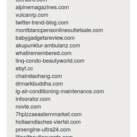
alpinemagazines.com
vulcanrp.com
twitter-trend-blog.com
montblancpensonlineoutletsale.com
babygadgetsreview.com
akupunktur-ambulanz.com
whatiremembered.com
linq-condo-beautyworld.com
ebyt.cc
chaindaohang.com
drmarkbuddha.com
lg-air-conditioning-maintenance.com
infoorator.com
novte.com
7hpizzaeasternmarket.com
hollaendisches-viertel.com
proengine-ultra24.com
lifewithoutlanyards.com