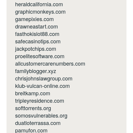
heraldcalifornia.com
graphicmonkeys.com
gamepixies.com
drawneastart.com
fasthokislot88.com
safecasinotips.com
jackpotchips.com
proelitesoftware.com
allcustomercarenumbers.com
familyblogger.xyz
chrisjohnslawgroup.com
klub-vulcan-online.com
breitkamp.com
tripleyresidence.com
softtorrents.org
somosvulnerables.org
duatloterrassa.com
pamufon.com