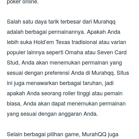
poker online.
Salah satu daya tarik terbesar dari Murahqq
adalah berbagai permainannya. Apakah Anda
lebih suka Hold’em Texas tradisional atau varian
populer lainnya seperti Omaha atau Seven Card
Stud, Anda akan menemukan permainan yang
sesuai dengan preferensi Anda di Murahqq. Situs
ini juga menawarkan berbagai taruhan, jadi
apakah Anda seorang roller tinggi atau pemain
biasa, Anda akan dapat menemukan permainan
yang sesuai dengan anggaran Anda.
Selain berbagai pilihan game, MurahQQ juga