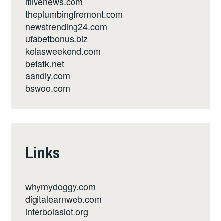
itlivenews.com
theplumbingfremont.com
newstrending24.com
ufabetbonus.biz
kelasweekend.com
betatk.net
aandly.com
bswoo.com
Links
whymydoggy.com
digitalearnweb.com
interbolaslot.org