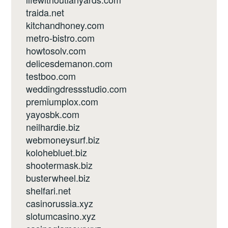
traida.net
kitchandhoney.com
metro-bistro.com
howtosolv.com
delicesdemanon.com
testboo.com
weddingdressstudio.com
premiumplox.com
yayosbk.com
neilhardie.biz
webmoneysurf.biz
kolohebluet.biz
shootermask.biz
busterwheel.biz
shelfari.net
casinorussia.xyz
slotumcasino.xyz