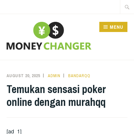
Skip
Searc
to
for:
content
MENU
PANDUAN MEMILIH
SITUS JUDI ONLINE
AUGUST 20, 2025
ADMIN
BANDARQQ
TERPOPULER DENGAN
Temukan sensasi poker
FITUR DEPOSIT PULSA
online dengan murahqq
[ad_1]