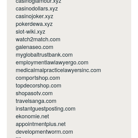
casinoglamour.xyz
casinodollars.xyz
casinojoker.xyz
pokerdewa.xyz
slot-wiki.xyz
watch2match.com
galenaseo.com
myglobaltrustbank.com
employmentlawlawyergo.com
medicalmalpracticelawyersinc.com
comportshop.com
topdecorshop.com
shopasotv.com
travelsanga.com
instantguestposting.com
ekonomie.net
appointmentplus.net
developmentworm.com