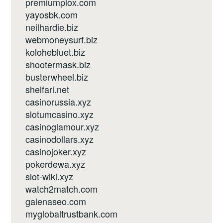
premiumplox.com
yayosbk.com
neilhardie.biz
webmoneysurf.biz
kolohebluet.biz
shootermask.biz
busterwheel.biz
shelfari.net
casinorussia.xyz
slotumcasino.xyz
casinoglamour.xyz
casinodollars.xyz
casinojoker.xyz
pokerdewa.xyz
slot-wiki.xyz
watch2match.com
galenaseo.com
myglobaltrustbank.com