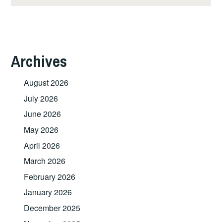
Archives
August 2026
July 2026
June 2026
May 2026
April 2026
March 2026
February 2026
January 2026
December 2025