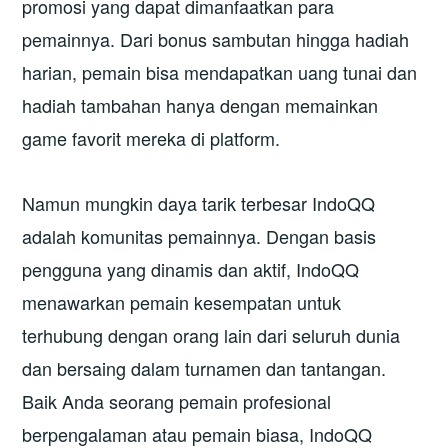
promosi yang dapat dimanfaatkan para
pemainnya. Dari bonus sambutan hingga hadiah
harian, pemain bisa mendapatkan uang tunai dan
hadiah tambahan hanya dengan memainkan
game favorit mereka di platform.
Namun mungkin daya tarik terbesar IndoQQ
adalah komunitas pemainnya. Dengan basis
pengguna yang dinamis dan aktif, IndoQQ
menawarkan pemain kesempatan untuk
terhubung dengan orang lain dari seluruh dunia
dan bersaing dalam turnamen dan tantangan.
Baik Anda seorang pemain profesional
berpengalaman atau pemain biasa, IndoQQ