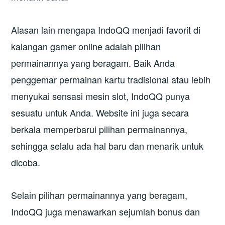
Alasan lain mengapa IndoQQ menjadi favorit di
kalangan gamer online adalah pilihan
permainannya yang beragam. Baik Anda
penggemar permainan kartu tradisional atau lebih
menyukai sensasi mesin slot, IndoQQ punya
sesuatu untuk Anda. Website ini juga secara
berkala memperbarui pilihan permainannya,
sehingga selalu ada hal baru dan menarik untuk
dicoba.
Selain pilihan permainannya yang beragam,
IndoQQ juga menawarkan sejumlah bonus dan