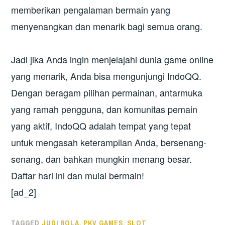
memberikan pengalaman bermain yang
menyenangkan dan menarik bagi semua orang.
Jadi jika Anda ingin menjelajahi dunia game online
yang menarik, Anda bisa mengunjungi IndoQQ.
Dengan beragam pilihan permainan, antarmuka
yang ramah pengguna, dan komunitas pemain
yang aktif, IndoQQ adalah tempat yang tepat
untuk mengasah keterampilan Anda, bersenang-
senang, dan bahkan mungkin menang besar.
Daftar hari ini dan mulai bermain!
[ad_2]
TAGGED
JUDI BOLA
,
PKV GAMES
,
SLOT