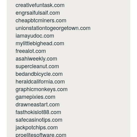
creativefuntask.com
engrsaifulsaif.com
cheapbtcminers.com
unionstationtogeorgetown.com
iamayudoc.com
mylittlebighead.com
freealot.com
asahiweekly.com
supercleanut.com
bedandbicycle.com
heraldcalifornia.com
graphicmonkeys.com
gamepixies.com
drawneastart.com
fasthokislot88.com
safecasinotips.com
jackpotchips.com
proelitesoftware.com