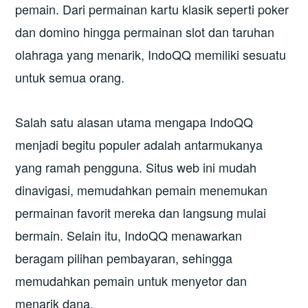
pemain. Dari permainan kartu klasik seperti poker
dan domino hingga permainan slot dan taruhan
olahraga yang menarik, IndoQQ memiliki sesuatu
untuk semua orang.
Salah satu alasan utama mengapa IndoQQ
menjadi begitu populer adalah antarmukanya
yang ramah pengguna. Situs web ini mudah
dinavigasi, memudahkan pemain menemukan
permainan favorit mereka dan langsung mulai
bermain. Selain itu, IndoQQ menawarkan
beragam pilihan pembayaran, sehingga
memudahkan pemain untuk menyetor dan
menarik dana.