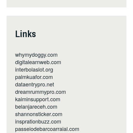
Links
whymydoggy.com
digitalearnweb.com
interbolaslot.org
palmkuafor.com
dataentrypro.net
dreamrummypro.com
kaiminsupport.com
belanjareceh.com
shannonsticker.com
insprationbuzz.com
passeiodebarcoarraial.com