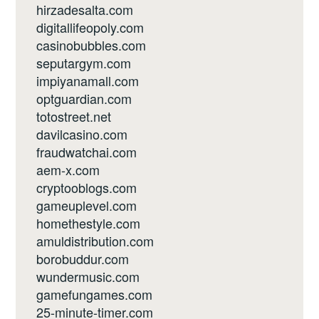
hirzadesalta.com
digitallifeopoly.com
casinobubbles.com
seputargym.com
impiyanamall.com
optguardian.com
totostreet.net
davilcasino.com
fraudwatchai.com
aem-x.com
cryptooblogs.com
gameuplevel.com
homethestyle.com
amuldistribution.com
borobuddur.com
wundermusic.com
gamefungames.com
25-minute-timer.com