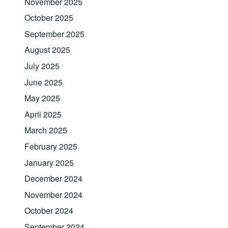
November 2025
October 2025
September 2025
August 2025
July 2025
June 2025
May 2025
April 2025
March 2025
February 2025
January 2025
December 2024
November 2024
October 2024
September 2024