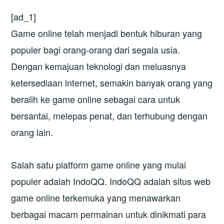
[ad_1]
Game online telah menjadi bentuk hiburan yang
populer bagi orang-orang dari segala usia.
Dengan kemajuan teknologi dan meluasnya
ketersediaan internet, semakin banyak orang yang
beralih ke game online sebagai cara untuk
bersantai, melepas penat, dan terhubung dengan
orang lain.
Salah satu platform game online yang mulai
populer adalah IndoQQ. IndoQQ adalah situs web
game online terkemuka yang menawarkan
berbagai macam permainan untuk dinikmati para