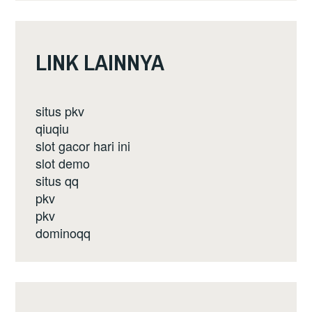
LINK LAINNYA
situs pkv
qiuqiu
slot gacor hari ini
slot demo
situs qq
pkv
pkv
dominoqq