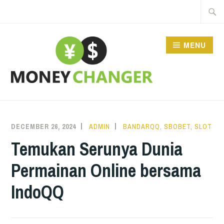
Skip
Searc
to
for:
content
MENU
PANDUAN MEMILIH
SITUS JUDI ONLINE
DECEMBER 26, 2024
ADMIN
BANDARQQ
,
SBOBET
,
SLOT
TERPOPULER DENGAN
Temukan Serunya Dunia
FITUR DEPOSIT PULSA
Permainan Online bersama
IndoQQ