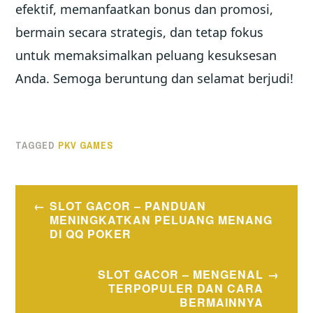
efektif, memanfaatkan bonus dan promosi,
bermain secara strategis, dan tetap fokus
untuk memaksimalkan peluang kesuksesan
Anda. Semoga beruntung dan selamat berjudi!
TAGGED
PKV GAMES
Post
SLOT GACOR – PANDUAN
navigation
MENINGKATKAN PELUANG MENANG
DI QQ POKER
SLOT GACOR – MENGENAL
TERPOPULER DAN CARA
BERMAINNYA