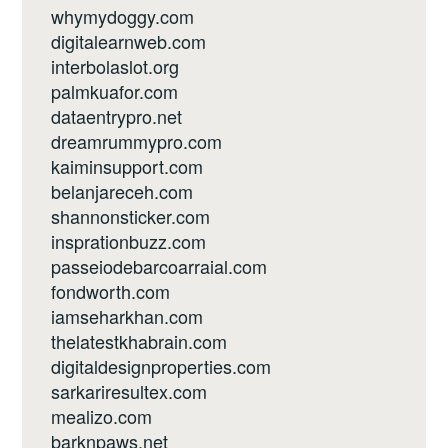
whymydoggy.com
digitalearnweb.com
interbolaslot.org
palmkuafor.com
dataentrypro.net
dreamrummypro.com
kaiminsupport.com
belanjareceh.com
shannonsticker.com
insprationbuzz.com
passeiodebarcoarraial.com
fondworth.com
iamseharkhan.com
thelatestkhabrain.com
digitaldesignproperties.com
sarkariresultex.com
mealizo.com
barknpaws.net