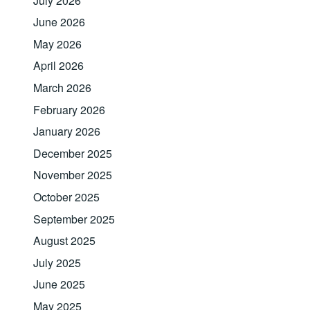
July 2026
June 2026
May 2026
April 2026
March 2026
February 2026
January 2026
December 2025
November 2025
October 2025
September 2025
August 2025
July 2025
June 2025
May 2025