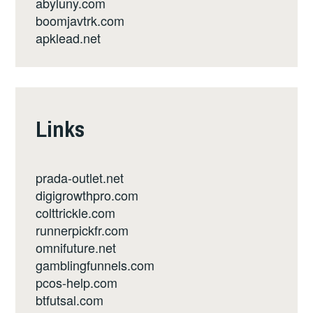
abyluny.com
boomjavtrk.com
apklead.net
Links
prada-outlet.net
digigrowthpro.com
colttrickle.com
runnerpickfr.com
omnifuture.net
gamblingfunnels.com
pcos-help.com
btfutsal.com