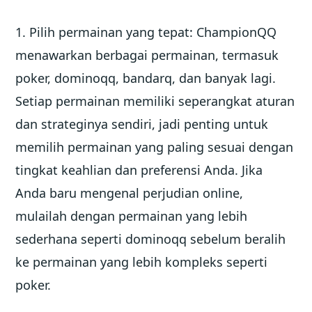
1. Pilih permainan yang tepat: ChampionQQ
menawarkan berbagai permainan, termasuk
poker, dominoqq, bandarq, dan banyak lagi.
Setiap permainan memiliki seperangkat aturan
dan strateginya sendiri, jadi penting untuk
memilih permainan yang paling sesuai dengan
tingkat keahlian dan preferensi Anda. Jika
Anda baru mengenal perjudian online,
mulailah dengan permainan yang lebih
sederhana seperti dominoqq sebelum beralih
ke permainan yang lebih kompleks seperti
poker.