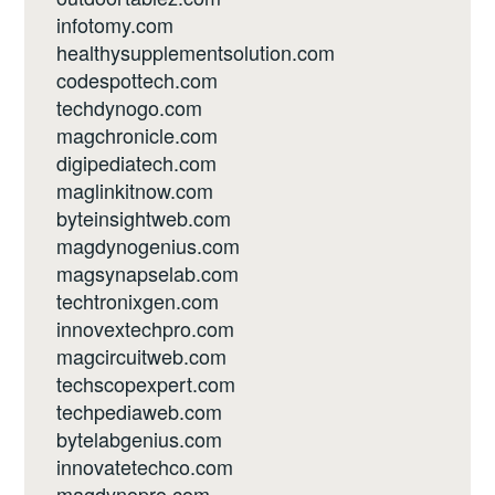
infotomy.com
healthysupplementsolution.com
codespottech.com
techdynogo.com
magchronicle.com
digipediatech.com
maglinkitnow.com
byteinsightweb.com
magdynogenius.com
magsynapselab.com
techtronixgen.com
innovextechpro.com
magcircuitweb.com
techscopexpert.com
techpediaweb.com
bytelabgenius.com
innovatetechco.com
magdynopro.com