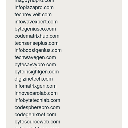
infoplazapro.com
techreviveit.com
infowavexpert.com
bytegeniusco.com
codematrixhub.com
techsenseplus.com
infoboostgenius.com
techwavegen.com
bytesavvypro.com
byteinsightgen.com
digizinetech.com
infomatrixgen.com
innovexarolab.com
infobytetechlab.com
codespherepro.com
codegenixnet.com
bytesourceweb.com