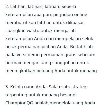
2. Latihan, latihan, latihan: Seperti
keterampilan apa pun, perjudian online
membutuhkan latihan untuk dikuasai.
Luangkan waktu untuk mengasah
keterampilan Anda dan mempelajari seluk
beluk permainan pilihan Anda. Berlatihlah
pada versi demo permainan gratis sebelum
bermain dengan uang sungguhan untuk
meningkatkan peluang Anda untuk menang.
3. Kelola uang Anda: Salah satu strategi
terpenting untuk menang besar di
ChampionQQ adalah mengelola uang Anda