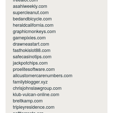
asahiweekly.com
supercleanut.com
bedandbicycle.com
heraldcalifornia.com
graphicmonkeys.com
gamepixies.com
drawneastart.com
fasthokislot88.com
safecasinotips.com
jackpotchips.com
proelitesoftware.com
allcustomercarenumbers.com
familyblogger.xyz
chrisjohnslawgroup.com
klub-vulcan-online.com
breitkamp.com
tripleyresidence.com