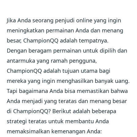
Jika Anda seorang penjudi online yang ingin
meningkatkan permainan Anda dan menang
besar, ChampionQQ adalah tempatnya.
Dengan beragam permainan untuk dipilih dan
antarmuka yang ramah pengguna,
ChampionQQ adalah tujuan utama bagi
mereka yang ingin menghasilkan banyak uang.
Tapi bagaimana Anda bisa memastikan bahwa
Anda menjadi yang teratas dan menang besar
di ChampionQQ? Berikut adalah beberapa
strategi teratas untuk membantu Anda
memaksimalkan kemenangan Anda: