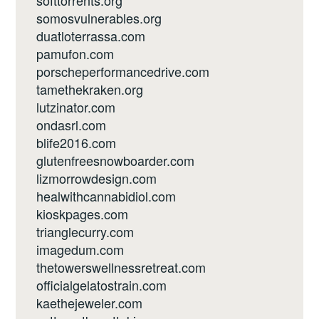
softtorrents.org
somosvulnerables.org
duatloterrassa.com
pamufon.com
porscheperformancedrive.com
tamethekraken.org
lutzinator.com
ondasrl.com
blife2016.com
glutenfreesnowboarder.com
lizmorrowdesign.com
healwithcannabidiol.com
kioskpages.com
trianglecurry.com
imagedum.com
thetowerswellnessretreat.com
officialgelatostrain.com
kaethejeweler.com