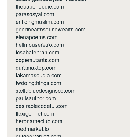
thebapehoodie.com
parasosyal.com
enticingmuslim.com
goodhealthsoundwealth.com
elenapoems.com
hellmouseretro.com
fcsabatehran.com
dogemutants.com
duramaxtop.com
takamasoudia.com
twdoingthings.com
stellabluedesignsco.com
paulsauthor.com
desirablecodeful.com
flexigennet.com
heronameclub.com
medmarket.io
outdoortablez.com