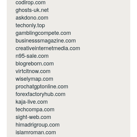
codirop.com
ghosts-uk.net
askdono.com
techonly.top
gamblingcompete.com
businesssmagazine.com
creativeinternetmedia.com
n95-sale.com
blogreborn.com
virtcitnow.com
wiselymap.com
prochatgptonline.com
forexfactoryhub.com
kaja-live.com
techcompa.com
sight-web.com
himadrigroup.com
islamroman.com