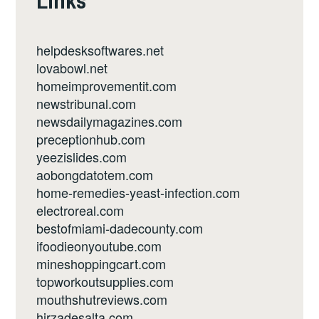
Links
helpdesksoftwares.net
lovabowl.net
homeimprovementit.com
newstribunal.com
newsdailymagazines.com
preceptionhub.com
yeezislides.com
aobongdatotem.com
home-remedies-yeast-infection.com
electroreal.com
bestofmiami-dadecounty.com
ifoodieonyoutube.com
mineshoppingcart.com
topworkoutsupplies.com
mouthshutreviews.com
hirzadesalta.com