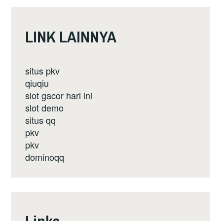
LINK LAINNYA
situs pkv
qiuqiu
slot gacor hari ini
slot demo
situs qq
pkv
pkv
dominoqq