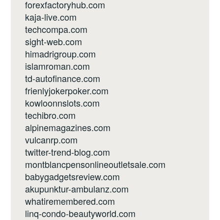
forexfactoryhub.com
kaja-live.com
techcompa.com
sight-web.com
himadrigroup.com
islamroman.com
td-autofinance.com
frienlyjokerpoker.com
kowloonnslots.com
techibro.com
alpinemagazines.com
vulcanrp.com
twitter-trend-blog.com
montblancpensonlineoutletsale.com
babygadgetsreview.com
akupunktur-ambulanz.com
whatiremembered.com
linq-condo-beautyworld.com