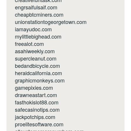
engrsaifulsaif.com
cheapbtcminers.com
unionstationtogeorgetown.com
iamayudoc.com
mylittlebighead.com
freealot.com
asahiweekly.com
supercleanut.com
bedandbicycle.com
heraldcalifornia.com
graphicmonkeys.com
gamepixies.com
drawneastart.com
fasthokislot88.com
safecasinotips.com
jackpotchips.com
proelitesoftware.com