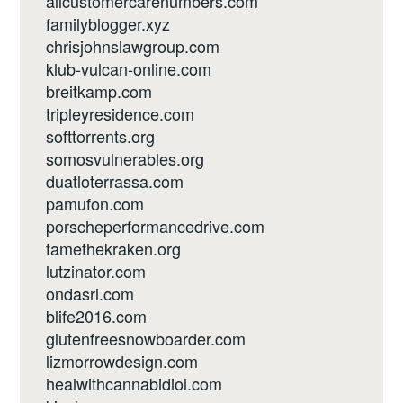
allcustomercarenumbers.com
familyblogger.xyz
chrisjohnslawgroup.com
klub-vulcan-online.com
breitkamp.com
tripleyresidence.com
softtorrents.org
somosvulnerables.org
duatloterrassa.com
pamufon.com
porscheperformancedrive.com
tamethekraken.org
lutzinator.com
ondasrl.com
blife2016.com
glutenfreesnowboarder.com
lizmorrowdesign.com
healwithcannabidiol.com