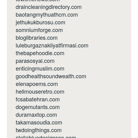
draincleaningdirectory.com
baotangmythuathcm.com
jethukukburosu.com
somniumforge.com
bloglibraries.com
luleburgaznakliyatfirmasi.com
thebapehoodie.com
parasosyal.com
enticingmuslim.com
goodhealthsoundwealth.com
elenapoems.com
hellmouseretro.com
fcsabatehran.com
dogemutants.com
duramaxtop.com
takamasoudia.com
twdoingthings.com
stellabluedesignsco.com