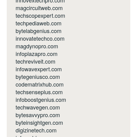
innovextechpro.com
magcircuitweb.com
techscopexpert.com
techpediaweb.com
bytelabgenius.com
innovatetechco.com
magdynopro.com
infoplazapro.com
techreviveit.com
infowavexpert.com
bytegeniusco.com
codematrixhub.com
techsenseplus.com
infoboostgenius.com
techwavegen.com
bytesavvypro.com
byteinsightgen.com
digizinetech.com