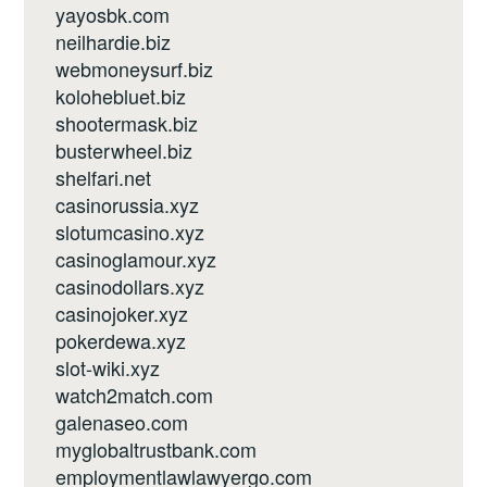
yayosbk.com
neilhardie.biz
webmoneysurf.biz
kolohebluet.biz
shootermask.biz
busterwheel.biz
shelfari.net
casinorussia.xyz
slotumcasino.xyz
casinoglamour.xyz
casinodollars.xyz
casinojoker.xyz
pokerdewa.xyz
slot-wiki.xyz
watch2match.com
galenaseo.com
myglobaltrustbank.com
employmentlawlawyergo.com