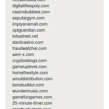
digitallifeopoly.com
casinobubbles.com
seputargym.com
impiyanamall.com
optguardian.com
totostreet.net
davilcasino.com
fraudwatchai.com
aem-x.com
cryptooblogs.com
gameuplevel.com
homethestyle.com
amuldistribution.com
borobuddur.com
wundermusic.com
gamefungames.com
25-minute-timer.com
creativefuntask.com