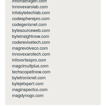
infomatrixgen.com
innovexarolab.com
infobytetechlab.com
codespherepro.com
codegenixnet.com
bytesourceweb.com
byteinsightnow.com
coderevivetech.com
magrevolveco.com
innovexarotech.com
infovortexpro.com
magcircuitplus.com
techscopeitnow.com
bytetronixnet.com
bytejetxpert.com
maginspectco.com
magdynogo.com