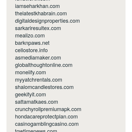
iamseharkhan.com
thelatestkhabrain.com
digitaldesignproperties.com
sarkariresultex.com
mealizo.com
barknpaws.net
cellostore.info
asmediamaker.com
globalthoughtonline.com
moneiify.com
myyatchrentals.com
shalomcandlestores.com
geekifyit.com
sattamatkaes.com
crunchyrollpremiumapk.com
hondacareprotectplan.com
casinogamblingcasino.com
towtimenews.com