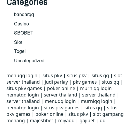
Categories
bandarqq
Casino
SBOBET
Slot
Togel
Uncategorized
menuqq login
|
situs pkv
|
situs pkv
|
situs qq
|
slot
server thailand
|
judi parlay
|
pkv games
|
situs qq
|
situs pkv games
|
poker online
|
murniqq login
|
hematqq login
|
server thailand
|
server thailand
|
server thailand
|
menuqq login
|
murniqq login
|
hematqq login
|
situs pkv games
|
situs qq
|
situs
pkv games
|
poker online
|
situs pkv
|
slot gampang
menang
|
majestibet
|
miyaqq
|
gajibet
|
qq