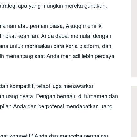
strategi apa yang mungkin mereka gunakan.
laman atau pemain biasa, Akuqq ​​memiliki
ingkat keahlian. Anda dapat memulai dengan
na untuk merasakan cara kerja platform, dan
ih menantang saat Anda menjadi lebih percaya
dan kompetitif, tetapi juga menawarkan
 uang nyata. Dengan bermain di turnamen dan
mpilan Anda dan berpotensi mendapatkan uang
gat kompetitif Anda dan mencoba permainan