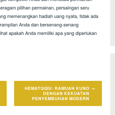
beragam pilihan permainan, persaingan seru
ng memenangkan hadiah uang nyata, tidak ada
terampilan Anda dan bersenang-senang
ihat apakah Anda memiliki apa yang diperlukan
HEMATQQIU: RAMUAN KUNO
DENGAN KEKUATAN
PENYEMBUHAN MODERN