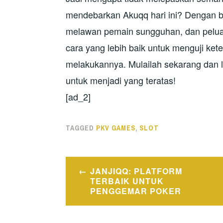
mendebarkan Akuqq ​​hari ini? Dengan 
melawan pemain sungguhan, dan pelua
cara yang lebih baik untuk menguji ke
melakukannya. Mulailah sekarang dan l
untuk menjadi yang teratas!
[ad_2]
TAGGED
PKV GAMES
,
SLOT
Post
JANJIQQ: PLATFORM
navigation
TERBAIK UNTUK
PENGGEMAR POKER