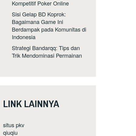
Kompetitif Poker Online
Sisi Gelap BD Koprok:
Bagaimana Game Ini
Berdampak pada Komunitas di
Indonesia
Strategi Bandarqq: Tips dan
Trik Mendominasi Permainan
LINK LAINNYA
situs pkv
qiuqiu