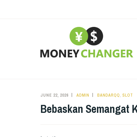
Skip
to
content
JUNE 22, 2026
ADMIN
BANDARQQ
,
SLOT
Bebaskan Semangat K