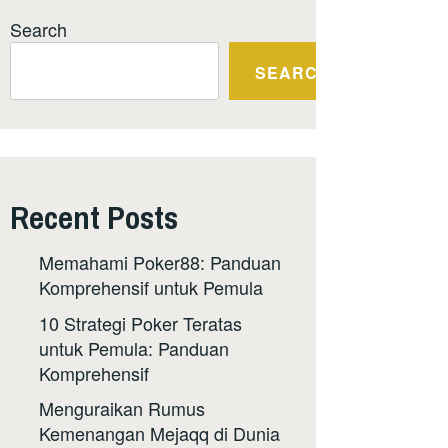
Search
SEARCH
Recent Posts
Memahami Poker88: Panduan
Komprehensif untuk Pemula
10 Strategi Poker Teratas
untuk Pemula: Panduan
Komprehensif
Menguraikan Rumus
Kemenangan Mejaqq di Dunia