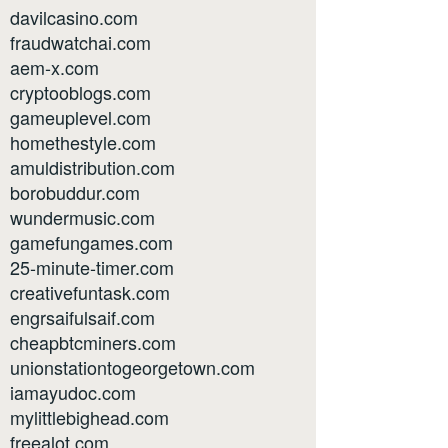
davilcasino.com
fraudwatchai.com
aem-x.com
cryptooblogs.com
gameuplevel.com
homethestyle.com
amuldistribution.com
borobuddur.com
wundermusic.com
gamefungames.com
25-minute-timer.com
creativefuntask.com
engrsaifulsaif.com
cheapbtcminers.com
unionstationtogeorgetown.com
iamayudoc.com
mylittlebighead.com
freealot.com