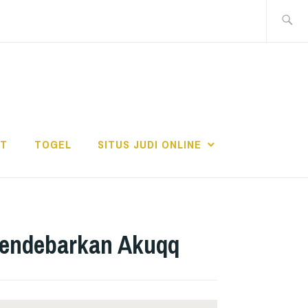
Search
for:
 SITUS JUDI
LER DENGAN
ET
TOGEL
SITUS JUDI ONLINE
ULSA
Mendebarkan Akuqq