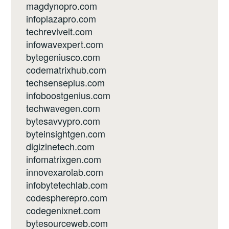
magdynopro.com
infoplazapro.com
techreviveit.com
infowavexpert.com
bytegeniusco.com
codematrixhub.com
techsenseplus.com
infoboostgenius.com
techwavegen.com
bytesavvypro.com
byteinsightgen.com
digizinetech.com
infomatrixgen.com
innovexarolab.com
infobytetechlab.com
codespherepro.com
codegenixnet.com
bytesourceweb.com