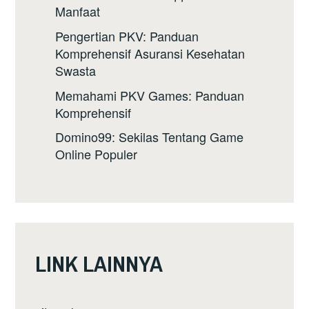
Manfaat
Pengertian PKV: Panduan
Komprehensif Asuransi Kesehatan
Swasta
Memahami PKV Games: Panduan
Komprehensif
Domino99: Sekilas Tentang Game
Online Populer
LINK LAINNYA