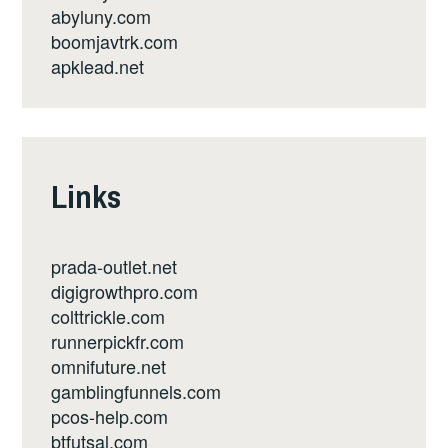
abyluny.com
boomjavtrk.com
apklead.net
Links
prada-outlet.net
digigrowthpro.com
colttrickle.com
runnerpickfr.com
omnifuture.net
gamblingfunnels.com
pcos-help.com
btfutsal.com