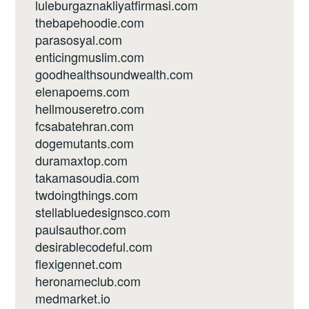
luleburgaznakliyatfirmasi.com
thebapehoodie.com
parasosyal.com
enticingmuslim.com
goodhealthsoundwealth.com
elenapoems.com
hellmouseretro.com
fcsabatehran.com
dogemutants.com
duramaxtop.com
takamasoudia.com
twdoingthings.com
stellabluedesignsco.com
paulsauthor.com
desirablecodeful.com
flexigennet.com
heronameclub.com
medmarket.io