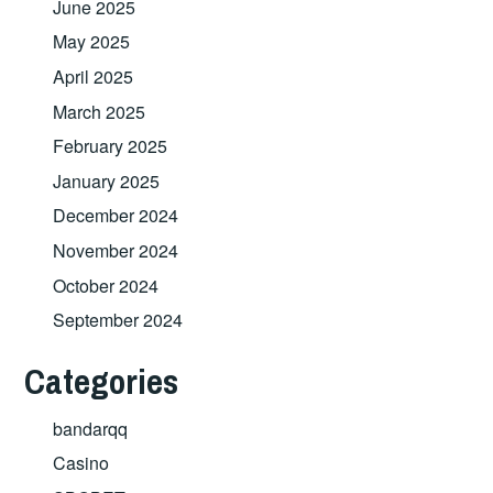
June 2025
May 2025
April 2025
March 2025
February 2025
January 2025
December 2024
November 2024
October 2024
September 2024
Categories
bandarqq
Casino