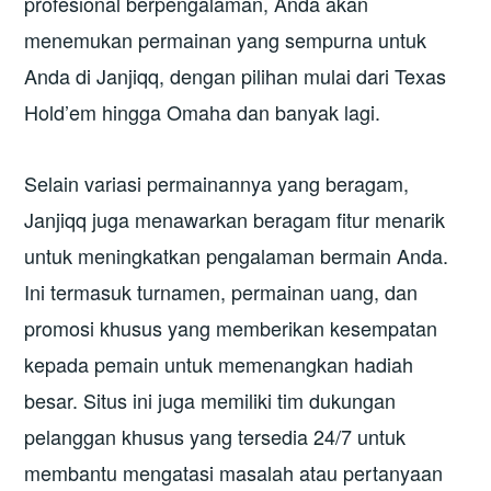
profesional berpengalaman, Anda akan
menemukan permainan yang sempurna untuk
Anda di Janjiqq, dengan pilihan mulai dari Texas
Hold’em hingga Omaha dan banyak lagi.
Selain variasi permainannya yang beragam,
Janjiqq juga menawarkan beragam fitur menarik
untuk meningkatkan pengalaman bermain Anda.
Ini termasuk turnamen, permainan uang, dan
promosi khusus yang memberikan kesempatan
kepada pemain untuk memenangkan hadiah
besar. Situs ini juga memiliki tim dukungan
pelanggan khusus yang tersedia 24/7 untuk
membantu mengatasi masalah atau pertanyaan