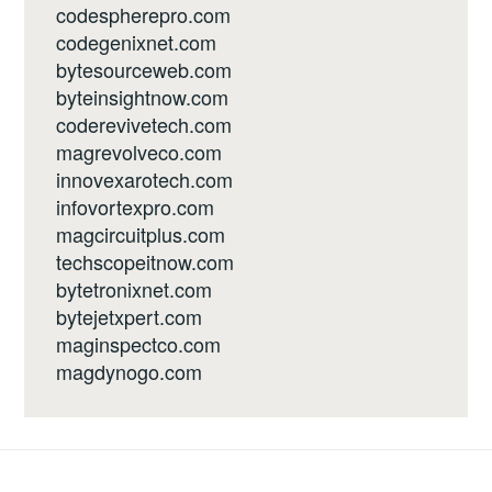
codespherepro.com
codegenixnet.com
bytesourceweb.com
byteinsightnow.com
coderevivetech.com
magrevolveco.com
innovexarotech.com
infovortexpro.com
magcircuitplus.com
techscopeitnow.com
bytetronixnet.com
bytejetxpert.com
maginspectco.com
magdynogo.com