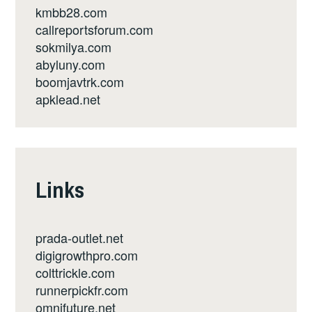
kmbb28.com
callreportsforum.com
sokmilya.com
abyluny.com
boomjavtrk.com
apklead.net
Links
prada-outlet.net
digigrowthpro.com
colttrickle.com
runnerpickfr.com
omnifuture.net