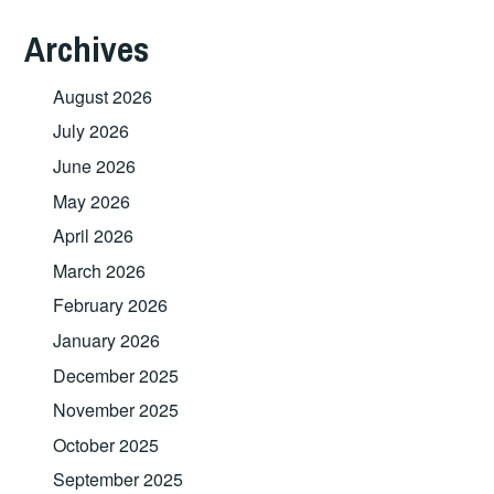
Archives
August 2026
July 2026
June 2026
May 2026
April 2026
March 2026
February 2026
January 2026
December 2025
November 2025
October 2025
September 2025