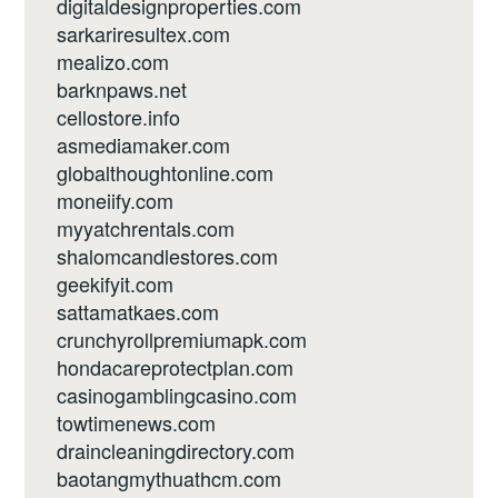
digitaldesignproperties.com
sarkariresultex.com
mealizo.com
barknpaws.net
cellostore.info
asmediamaker.com
globalthoughtonline.com
moneiify.com
myyatchrentals.com
shalomcandlestores.com
geekifyit.com
sattamatkaes.com
crunchyrollpremiumapk.com
hondacareprotectplan.com
casinogamblingcasino.com
towtimenews.com
draincleaningdirectory.com
baotangmythuathcm.com