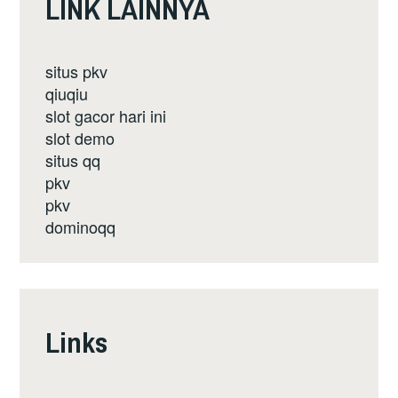
LINK LAINNYA
situs pkv
qiuqiu
slot gacor hari ini
slot demo
situs qq
pkv
pkv
dominoqq
Links