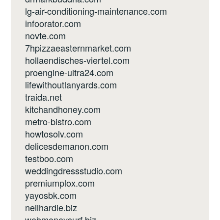
lg-air-conditioning-maintenance.com
infoorator.com
novte.com
7hpizzaeasternmarket.com
hollaendisches-viertel.com
proengine-ultra24.com
lifewithoutlanyards.com
traida.net
kitchandhoney.com
metro-bistro.com
howtosolv.com
delicesdemanon.com
testboo.com
weddingdressstudio.com
premiumplox.com
yayosbk.com
neilhardie.biz
webmoneysurf.biz