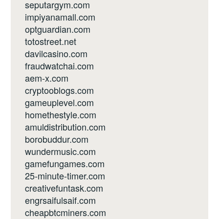
seputargym.com
impiyanamall.com
optguardian.com
totostreet.net
davilcasino.com
fraudwatchai.com
aem-x.com
cryptooblogs.com
gameuplevel.com
homethestyle.com
amuldistribution.com
borobuddur.com
wundermusic.com
gamefungames.com
25-minute-timer.com
creativefuntask.com
engrsaifulsaif.com
cheapbtcminers.com