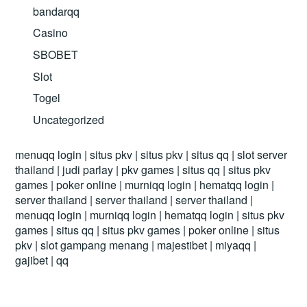
bandarqq
Casino
SBOBET
Slot
Togel
Uncategorized
menuqq login
|
situs pkv
|
situs pkv
|
situs qq
|
slot server
thailand
|
judi parlay
|
pkv games
|
situs qq
|
situs pkv
games
|
poker online
|
murniqq login
|
hematqq login
|
server thailand
|
server thailand
|
server thailand
|
menuqq login
|
murniqq login
|
hematqq login
|
situs pkv
games
|
situs qq
|
situs pkv games
|
poker online
|
situs
pkv
|
slot gampang menang
|
majestibet
|
miyaqq
|
gajibet
|
qq