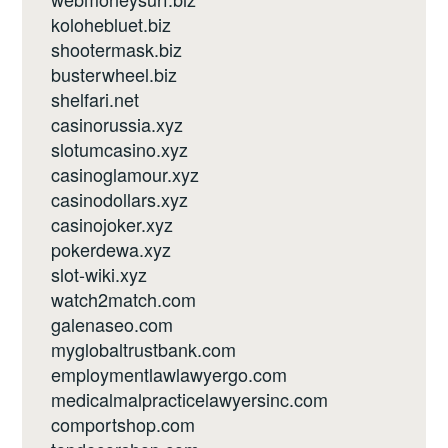
kolohebluet.biz
shootermask.biz
busterwheel.biz
shelfari.net
casinorussia.xyz
slotumcasino.xyz
casinoglamour.xyz
casinodollars.xyz
casinojoker.xyz
pokerdewa.xyz
slot-wiki.xyz
watch2match.com
galenaseo.com
myglobaltrustbank.com
employmentlawlawyergo.com
medicalmalpracticelawyersinc.com
comportshop.com