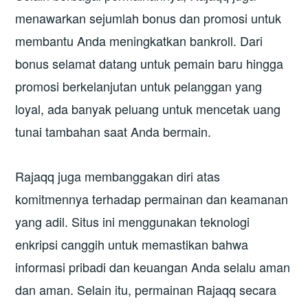
menawarkan sejumlah bonus dan promosi untuk
membantu Anda meningkatkan bankroll. Dari
bonus selamat datang untuk pemain baru hingga
promosi berkelanjutan untuk pelanggan yang
loyal, ada banyak peluang untuk mencetak uang
tunai tambahan saat Anda bermain.
Rajaqq juga membanggakan diri atas
komitmennya terhadap permainan dan keamanan
yang adil. Situs ini menggunakan teknologi
enkripsi canggih untuk memastikan bahwa
informasi pribadi dan keuangan Anda selalu aman
dan aman. Selain itu, permainan Rajaqq secara