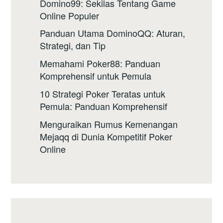
Domino99: Sekilas Tentang Game
Online Populer
Panduan Utama DominoQQ: Aturan,
Strategi, dan Tip
Memahami Poker88: Panduan
Komprehensif untuk Pemula
10 Strategi Poker Teratas untuk
Pemula: Panduan Komprehensif
Menguraikan Rumus Kemenangan
Mejaqq di Dunia Kompetitif Poker
Online