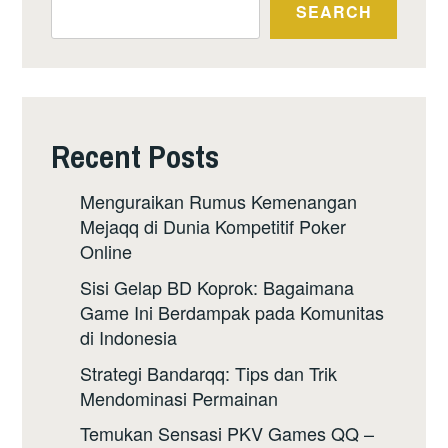
SEARCH
Recent Posts
Menguraikan Rumus Kemenangan
Mejaqq di Dunia Kompetitif Poker
Online
Sisi Gelap BD Koprok: Bagaimana
Game Ini Berdampak pada Komunitas
di Indonesia
Strategi Bandarqq: Tips dan Trik
Mendominasi Permainan
Temukan Sensasi PKV Games QQ –