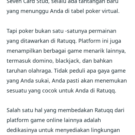
Seven Card Stud, selalu ada tantangan baru
yang menunggu Anda di tabel poker virtual.
Tapi poker bukan satu -satunya permainan
yang ditawarkan di Ratuqq. Platform ini juga
menampilkan berbagai game menarik lainnya,
termasuk domino, blackjack, dan bahkan
taruhan olahraga. Tidak peduli apa gaya game
yang Anda sukai, Anda pasti akan menemukan
sesuatu yang cocok untuk Anda di Ratuqq.
Salah satu hal yang membedakan Ratuqq dari
platform game online lainnya adalah
dedikasinya untuk menyediakan lingkungan