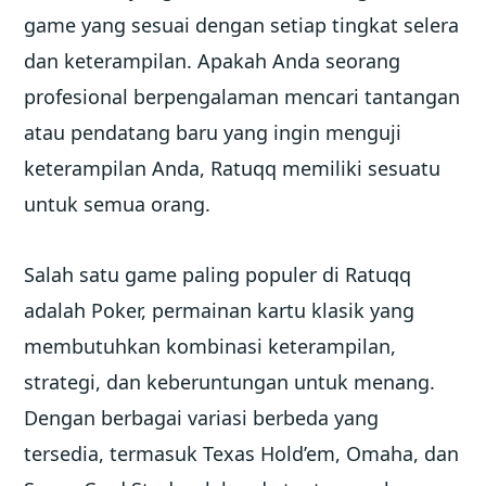
game yang sesuai dengan setiap tingkat selera
dan keterampilan. Apakah Anda seorang
profesional berpengalaman mencari tantangan
atau pendatang baru yang ingin menguji
keterampilan Anda, Ratuqq memiliki sesuatu
untuk semua orang.
Salah satu game paling populer di Ratuqq
adalah Poker, permainan kartu klasik yang
membutuhkan kombinasi keterampilan,
strategi, dan keberuntungan untuk menang.
Dengan berbagai variasi berbeda yang
tersedia, termasuk Texas Hold’em, Omaha, dan