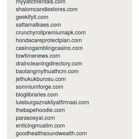
myyatchrentals.com
shalomcandlestores.com
geekifyit.com
sattamatkaes.com
crunchyrollpremiumapk.com
hondacareprotectplan.com
casinogamblingcasino.com
towtimenews.com
draincleaningdirectory.com
baotangmythuathcm.com
jethukukburosu.com
somniumforge.com
bloglibraries.com
luleburgaznakliyatfirmasi.com
thebapehoodie.com
parasosyal.com
enticingmuslim.com
goodhealthsoundwealth.com