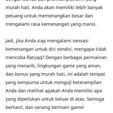
murah hati, Anda akan memiliki lebih banyak
peluang untuk memenangkan besar dan
mengalami rasa kemenangan yang manis.
Jadi, jika Anda siap mengalami sensasi
kemenangan untuk diri sendiri, mengapa tidak
mencoba Ratuqq? Dengan berbagai permainan
yang menarik, lingkungan game yang aman,
dan bonus yang murah hati, ini adalah tempat
yang sempurna untuk menguji keterampilan
Anda dan melihat apakah Anda memiliki apa
yang diperlukan untuk keluar di atas. Semoga
berhasil, dan senang bermain game!