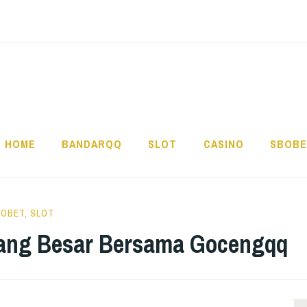
PANDUAN MEMILIH
ONLINE TERPOPU
HOME
BANDARQQ
SLOT
CASINO
SBOB
FITUR DEPOSIT P
BOBET
,
SLOT
ang Besar Bersama Gocengqq