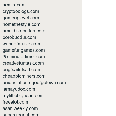
aem-x.com
cryptooblogs.com
gameuplevel.com
homethestyle.com
amuldistribution.com
borobuddur.com
wundermusic.com
gamefungames.com
25-minute-timer.com
creativefuntask.com
engrsaifulsaif.com
cheapbtcminers.com
unionstationtogeorgetown.com
iamayudoc.com
mylittlebighead.com
freealot.com
asahiweekly.com
supercleanut.com