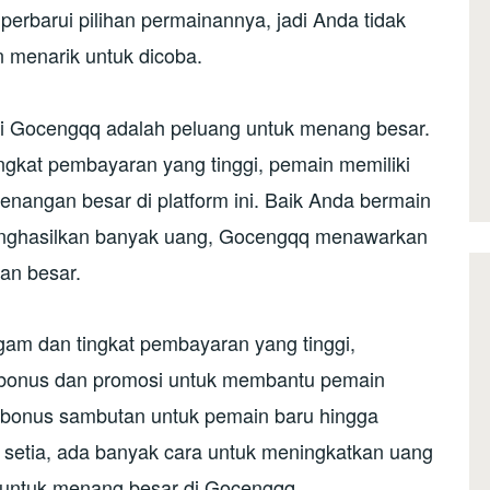
mperbarui pilihan permainannya, jadi Anda tidak
n menarik untuk dicoba.
ri Gocengqq adalah peluang untuk menang besar.
ngkat pembayaran yang tinggi, pemain memiliki
nangan besar di platform ini. Baik Anda bermain
enghasilkan banyak uang, Gocengqq menawarkan
an besar.
gam dan tingkat pembayaran yang tinggi,
bonus dan promosi untuk membantu pemain
bonus sambutan untuk pemain baru hingga
 setia, ada banyak cara untuk meningkatkan uang
untuk menang besar di Gocengqq.