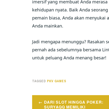
imersif yang membuat Anda merasa s
kehidupan nyata. Baik Anda seorang
pemain biasa, Anda akan menyukai ad
Anda mainkan.
Jadi mengapa menunggu? Rasakan se
pernah ada sebelumnya bersama Linta
untuk peluang Anda menang besar!
TAGGED
PKV GAMES
Post
DARI SLOT HINGGA POKER:
navigation
SURYAQQ MEMILIKI