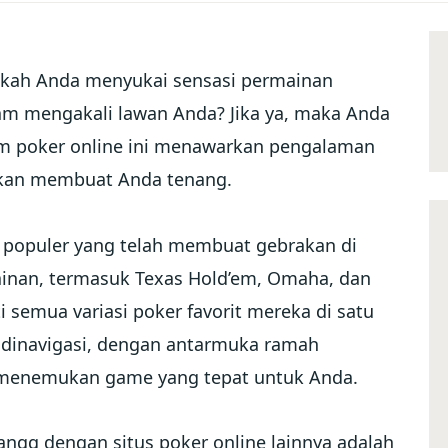
kah Anda menyukai sensasi permainan
lam mengakali lawan Anda? Jika ya, maka Anda
rm poker online ini menawarkan pengalaman
akan membuat Anda tenang.
e populer yang telah membuat gebrakan di
nan, termasuk Texas Hold’em, Omaha, dan
 semua variasi poker favorit mereka di satu
h dinavigasi, dengan antarmuka ramah
enemukan game yang tepat untuk Anda.
nqq dengan situs poker online lainnya adalah