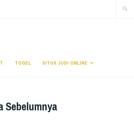
Search
for:
 SITUS JUDI
LER DENGAN
ET
TOGEL
SITUS JUDI ONLINE
ULSA
da Sebelumnya