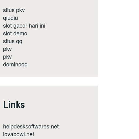
situs pkv
qiuqiu
slot gacor hari ini
slot demo
situs qq
pkv
pkv
dominoqq
Links
helpdesksoftwares.net
lovabowl.net