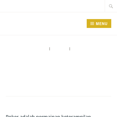
Skip
Searc
to
for:
content
MENU
PANDUAN MEMILIH
SITUS JUDI ONLINE
TERPOPULER DENGAN
NOVEMBER 10, 2025
ADMIN
BANDARQQ
Temukan Rahasia
FITUR DEPOSIT PULSA
Sukses di Meja Poker
Online Dewaqq
Poker adalah permainan keterampilan,