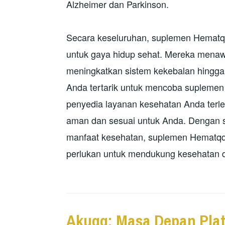
Alzheimer dan Parkinson.
Secara keseluruhan, suplemen Hematq
untuk gaya hidup sehat. Mereka menaw
meningkatkan sistem kekebalan hingga
Anda tertarik untuk mencoba suplemen 
penyedia layanan kesehatan Anda terl
aman dan sesuai untuk Anda. Dengan si
manfaat kesehatan, suplemen Hematq
perlukan untuk mendukung kesehatan d
Akuqq: Masa Depan Pla