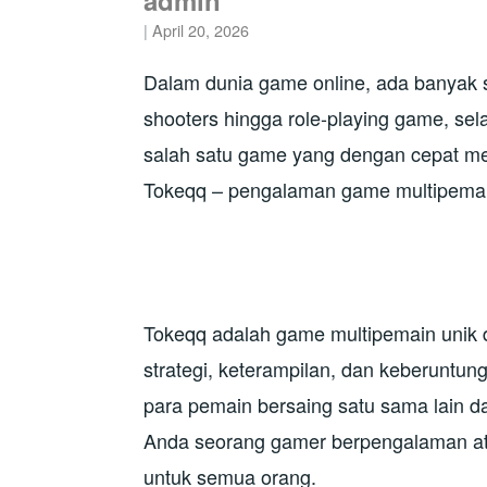
memudahkan tra
|
April 20, 2026
Dalam dunia game online, ada banyak seka
shooters hingga role-playing game, se
salah satu game yang dengan cepat me
Tokeqq – pengalaman game multipemain
Tokeqq adalah game multipemain unik
strategi, keterampilan, dan keberuntung
para pemain bersaing satu sama lain d
Anda seorang gamer berpengalaman at
untuk semua orang.