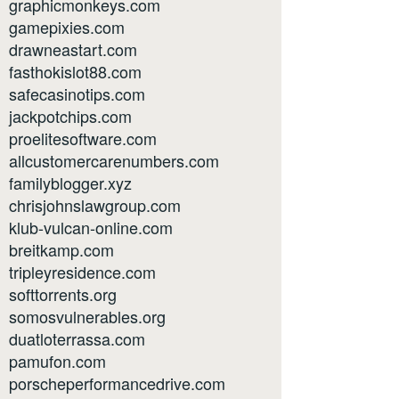
graphicmonkeys.com
gamepixies.com
drawneastart.com
fasthokislot88.com
safecasinotips.com
jackpotchips.com
proelitesoftware.com
allcustomercarenumbers.com
familyblogger.xyz
chrisjohnslawgroup.com
klub-vulcan-online.com
breitkamp.com
tripleyresidence.com
softtorrents.org
somosvulnerables.org
duatloterrassa.com
pamufon.com
porscheperformancedrive.com