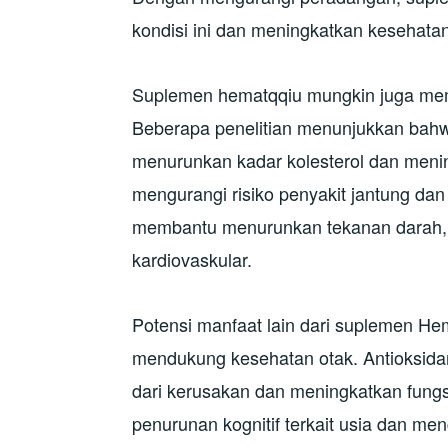
kondisi ini dan meningkatkan kesehata
Suplemen hematqqiu mungkin juga memil
Beberapa penelitian menunjukkan bah
menurunkan kadar kolesterol dan menin
mengurangi risiko penyakit jantung dan
membantu menurunkan tekanan darah, s
kardiovaskular.
Potensi manfaat lain dari suplemen H
mendukung kesehatan otak. Antioksidan
dari kerusakan dan meningkatkan fungs
penurunan kognitif terkait usia dan men