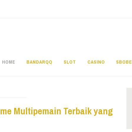
PANDUAN MEMILIH
ONLINE TERPOPU
HOME
BANDARQQ
SLOT
CASINO
SBOB
FITUR DEPOSIT P
mbantu Anda
di online terpopuler
me Multipemain Terbaik yang
posit pulsa yang