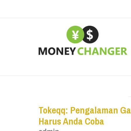
Skip
to
content
Panduan ini me
memilih situs ju
Tokeqq: Pengalaman Ga
Harus Anda Coba
dengan fitur de
admin