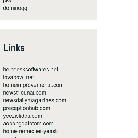
dominoqq
Links
helpdesksoftwares.net
lovabowl.net
homeimprovementit.com
newstribunal.com
newsdailymagazines.com
preceptionhub.com
yeezislides.com
aobongdatotem.com
home-remedies-yeast-