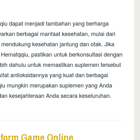
qiu dapat menjadi tambahan yang berharga
arkan berbagai manfaat kesehatan, mulai dari
 mendukung kesehatan jantung dan otak. Jika
Hematqqiu, pastikan untuk berkonsultasi dengan
ebih dahulu untuk memastikan suplemen tersebut
fat antioksidannya yang kuat dan berbagai
qiu mungkin merupakan suplemen yang Anda
an kesejahteraan Anda secara keseluruhan.
tform Game Online