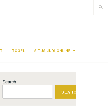
Search
for:
 SITUS JUDI
LER DENGAN
ET
TOGEL
SITUS JUDI ONLINE
ULSA
Search
SEARCH